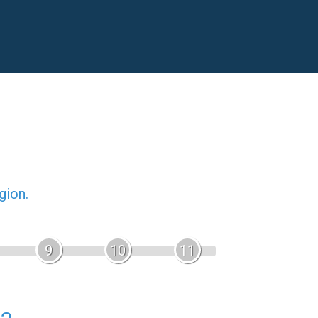
gion.
9
10
11