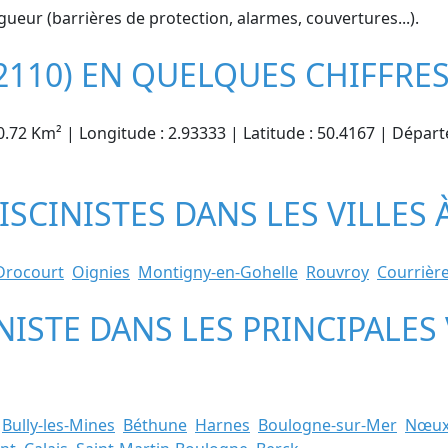
gueur (barrières de protection, alarmes, couvertures...).
110) EN QUELQUES CHIFFRE
20.72 Km² | Longitude : 2.93333 | Latitude : 50.4167 | Dépar
SCINISTES DANS LES VILLES 
Drocourt
Oignies
Montigny-en-Gohelle
Rouvroy
Courrièr
INISTE DANS LES PRINCIPALES
Bully-les-Mines
Béthune
Harnes
Boulogne-sur-Mer
Nœux