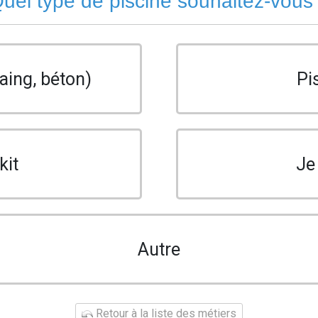
uel type de piscine souhaitez-vous
aing, béton)
Pi
kit
Je
Autre
Retour à la liste des métiers