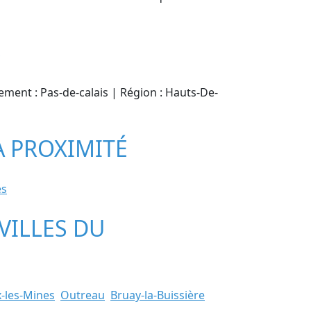
S
tement : Pas-de-calais | Région : Hauts-De-
À PROXIMITÉ
es
 VILLES DU
-les-Mines
Outreau
Bruay-la-Buissière