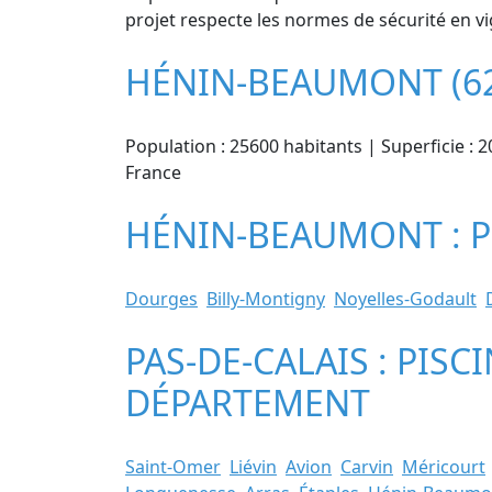
projet respecte les normes de sécurité en vi
HÉNIN-BEAUMONT (62
Population : 25600 habitants | Superficie : 
France
HÉNIN-BEAUMONT : PI
Dourges
Billy-Montigny
Noyelles-Godault
PAS-DE-CALAIS : PISC
DÉPARTEMENT
Saint-Omer
Liévin
Avion
Carvin
Méricourt