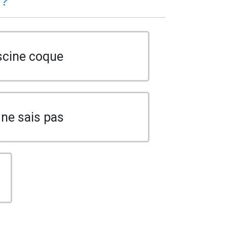
 ?
scine coque
 ne sais pas