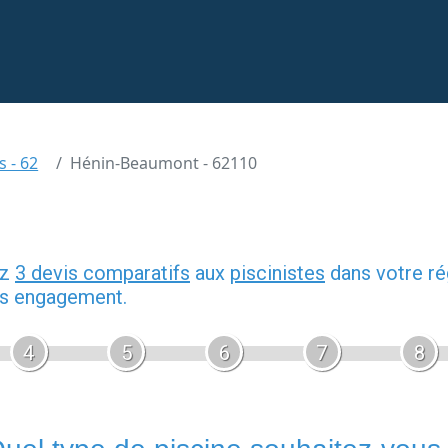
s - 62
Hénin-Beaumont - 62110
ez
3 devis comparatifs
aux
piscinistes
dans votre ré
ans engagement.
4
5
6
7
8