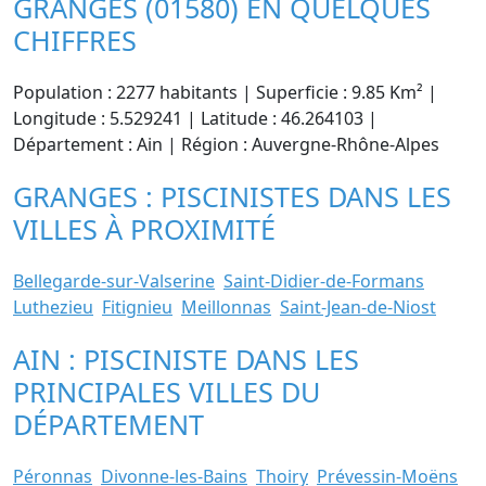
GRANGES (01580) EN QUELQUES
CHIFFRES
Population : 2277 habitants | Superficie : 9.85 Km² |
Longitude : 5.529241 | Latitude : 46.264103 |
Département : Ain | Région : Auvergne-Rhône-Alpes
GRANGES : PISCINISTES DANS LES
VILLES À PROXIMITÉ
Bellegarde-sur-Valserine
Saint-Didier-de-Formans
Luthezieu
Fitignieu
Meillonnas
Saint-Jean-de-Niost
AIN : PISCINISTE DANS LES
PRINCIPALES VILLES DU
DÉPARTEMENT
Péronnas
Divonne-les-Bains
Thoiry
Prévessin-Moëns