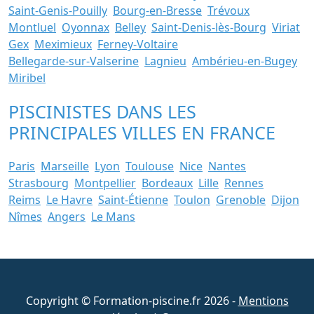
Saint-Genis-Pouilly
Bourg-en-Bresse
Trévoux
Montluel
Oyonnax
Belley
Saint-Denis-lès-Bourg
Viriat
Gex
Meximieux
Ferney-Voltaire
Bellegarde-sur-Valserine
Lagnieu
Ambérieu-en-Bugey
Miribel
PISCINISTES DANS LES
PRINCIPALES VILLES EN FRANCE
Paris
Marseille
Lyon
Toulouse
Nice
Nantes
Strasbourg
Montpellier
Bordeaux
Lille
Rennes
Reims
Le Havre
Saint-Étienne
Toulon
Grenoble
Dijon
Nîmes
Angers
Le Mans
Copyright © Formation-piscine.fr 2026 -
Mentions