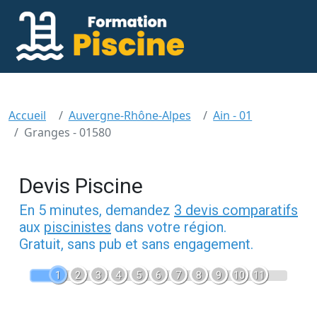
Accueil
Auvergne-Rhône-Alpes
Ain - 01
Granges - 01580
Devis Piscine
En 5 minutes, demandez
3 devis comparatifs
aux
piscinistes
dans votre région.
Gratuit, sans pub et sans engagement.
1
2
3
4
5
6
7
8
9
10
11