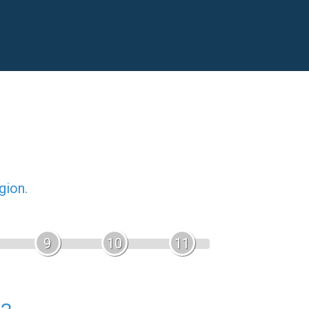
gion.
9
10
11