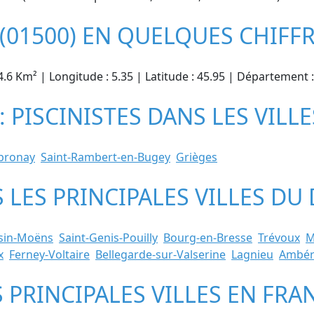
(01500) EN QUELQUES CHIFF
24.6 Km² | Longitude : 5.35 | Latitude : 45.95 | Département
 PISCINISTES DANS LES VILLE
bronay
Saint-Rambert-en-Bugey
Grièges
NS LES PRINCIPALES VILLES D
sin-Moëns
Saint-Genis-Pouilly
Bourg-en-Bresse
Trévoux
M
x
Ferney-Voltaire
Bellegarde-sur-Valserine
Lagnieu
Ambér
S PRINCIPALES VILLES EN FRA