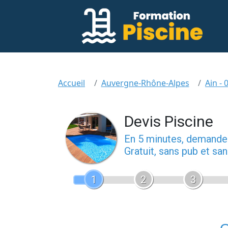
Accueil
Auvergne-Rhône-Alpes
Ain - 
Devis Piscine
En 5 minutes, demand
Gratuit, sans pub et s
1
2
3