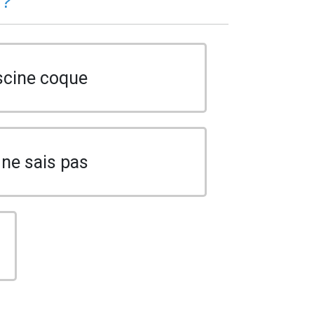
 ?
scine coque
 ne sais pas