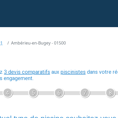
01
Ambérieu-en-Bugey - 01500
ez
3 devis comparatifs
aux
piscinistes
dans votre ré
ans engagement.
4
5
6
7
8