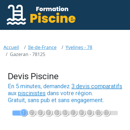
Accueil
Ile-de-France
Yvelines - 78
Gazeran - 78125
Devis Piscine
En 5 minutes, demandez
3 devis comparatifs
aux
piscinistes
dans votre région.
Gratuit, sans pub et sans engagement.
1
2
3
4
5
6
7
8
9
10
11