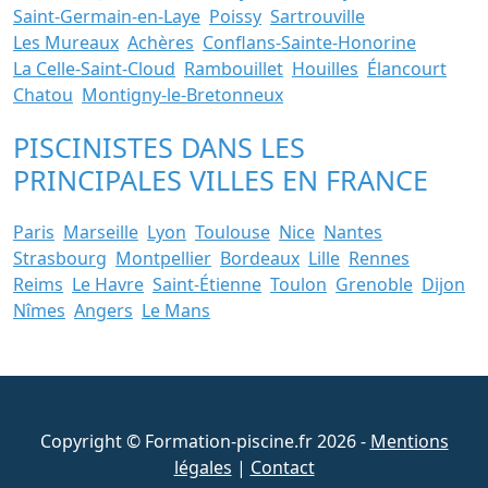
Saint-Germain-en-Laye
Poissy
Sartrouville
Les Mureaux
Achères
Conflans-Sainte-Honorine
La Celle-Saint-Cloud
Rambouillet
Houilles
Élancourt
Chatou
Montigny-le-Bretonneux
PISCINISTES DANS LES
PRINCIPALES VILLES EN FRANCE
Paris
Marseille
Lyon
Toulouse
Nice
Nantes
Strasbourg
Montpellier
Bordeaux
Lille
Rennes
Reims
Le Havre
Saint-Étienne
Toulon
Grenoble
Dijon
Nîmes
Angers
Le Mans
Copyright © Formation-piscine.fr 2026 -
Mentions
légales
|
Contact