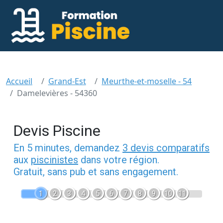
Accueil
Grand-Est
Meurthe-et-moselle - 54
Damelevières - 54360
Devis Piscine
En 5 minutes, demandez
3 devis comparatifs
aux
piscinistes
dans votre région.
Gratuit, sans pub et sans engagement.
1
2
3
4
5
6
7
8
9
10
11