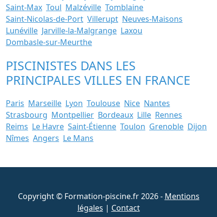
Saint-Max
Toul
Malzéville
Tomblaine
Saint-Nicolas-de-Port
Villerupt
Neuves-Maisons
Lunéville
Jarville-la-Malgrange
Laxou
Dombasle-sur-Meurthe
PISCINISTES DANS LES
PRINCIPALES VILLES EN FRANCE
Paris
Marseille
Lyon
Toulouse
Nice
Nantes
Strasbourg
Montpellier
Bordeaux
Lille
Rennes
Reims
Le Havre
Saint-Étienne
Toulon
Grenoble
Dijon
Nîmes
Angers
Le Mans
Copyright © Formation-piscine.fr 2026 -
Mentions
légales
|
Contact