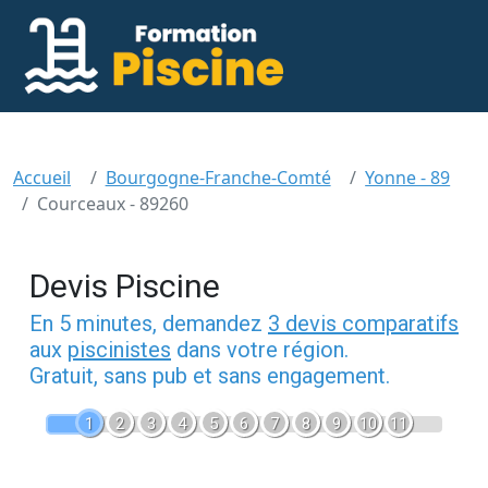
Accueil
Bourgogne-Franche-Comté
Yonne - 89
Courceaux - 89260
Devis Piscine
En 5 minutes, demandez
3 devis comparatifs
aux
piscinistes
dans votre région.
Gratuit, sans pub et sans engagement.
1
2
3
4
5
6
7
8
9
10
11