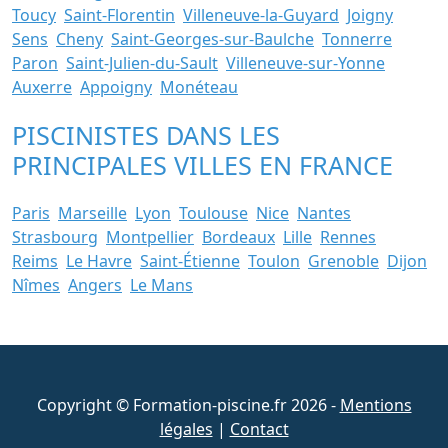
Toucy
Saint-Florentin
Villeneuve-la-Guyard
Joigny
Sens
Cheny
Saint-Georges-sur-Baulche
Tonnerre
Paron
Saint-Julien-du-Sault
Villeneuve-sur-Yonne
Auxerre
Appoigny
Monéteau
PISCINISTES DANS LES
PRINCIPALES VILLES EN FRANCE
Paris
Marseille
Lyon
Toulouse
Nice
Nantes
Strasbourg
Montpellier
Bordeaux
Lille
Rennes
Reims
Le Havre
Saint-Étienne
Toulon
Grenoble
Dijon
Nîmes
Angers
Le Mans
Copyright © Formation-piscine.fr 2026 -
Mentions
légales
|
Contact