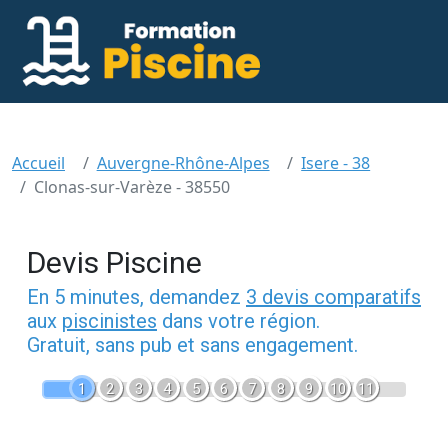
Accueil
Auvergne-Rhône-Alpes
Isere - 38
Clonas-sur-Varèze - 38550
Devis Piscine
En 5 minutes, demandez
3 devis comparatifs
aux
piscinistes
dans votre région.
Gratuit, sans pub et sans engagement.
1
2
3
4
5
6
7
8
9
10
11