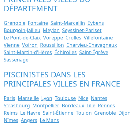
DÉPARTEMENT
Grenoble
Fontaine
Saint-Marcellin
Eybens
Bourgoin-Jallieu
Meylan
Seyssinet-Pariset
Le Pont-de-Claix
Voreppe
Crolles
Villefontaine
Vienne
Voiron
Roussillon
Charvieu-Chavagneux
Saint-Martin-d'Hères
Échirolles
Saint-Égrève
Sassenage
PISCINISTES DANS LES
PRINCIPALES VILLES EN FRANCE
Paris
Marseille
Lyon
Toulouse
Nice
Nantes
Strasbourg
Montpellier
Bordeaux
Lille
Rennes
Reims
Le Havre
Saint-Étienne
Toulon
Grenoble
Dijon
Nîmes
Angers
Le Mans