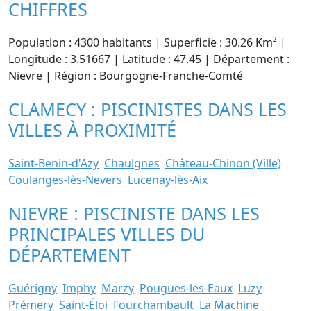
CHIFFRES
Population : 4300 habitants | Superficie : 30.26 Km² |
Longitude : 3.51667 | Latitude : 47.45 | Département :
Nievre | Région : Bourgogne-Franche-Comté
CLAMECY : PISCINISTES DANS LES
VILLES À PROXIMITÉ
Saint-Benin-d'Azy
Chaulgnes
Château-Chinon (Ville)
Coulanges-lès-Nevers
Lucenay-lès-Aix
NIEVRE : PISCINISTE DANS LES
PRINCIPALES VILLES DU
DÉPARTEMENT
Guérigny
Imphy
Marzy
Pougues-les-Eaux
Luzy
Prémery
Saint-Éloi
Fourchambault
La Machine