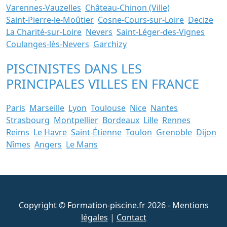
Varennes-Vauzelles
Château-Chinon (Ville)
Saint-Pierre-le-Moûtier
Cosne-Cours-sur-Loire
Decize
La Charité-sur-Loire
Nevers
Saint-Léger-des-Vignes
Coulanges-lès-Nevers
Garchizy
PISCINISTES DANS LES
PRINCIPALES VILLES EN FRANCE
Paris
Marseille
Lyon
Toulouse
Nice
Nantes
Strasbourg
Montpellier
Bordeaux
Lille
Rennes
Reims
Le Havre
Saint-Étienne
Toulon
Grenoble
Dijon
Nîmes
Angers
Le Mans
Copyright © Formation-piscine.fr 2026 -
Mentions
légales
|
Contact