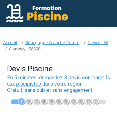
Accueil
Bourgogne-Franche-Comté
Nievre - 58
Clamecy - 58500
Devis Piscine
En 5 minutes, demandez
3 devis comparatifs
aux
piscinistes
dans votre région.
Gratuit, sans pub et sans engagement.
1
2
3
4
5
6
7
8
9
10
11