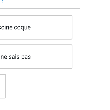
 ?
scine coque
 ne sais pas