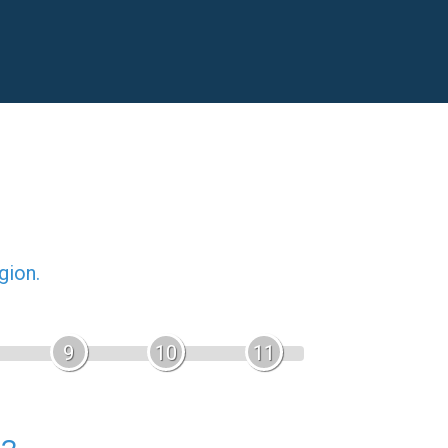
gion.
9
10
11