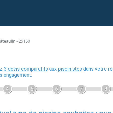
âteaulin - 29150
ez
3 devis comparatifs
aux
piscinistes
dans votre ré
ans engagement.
4
5
6
7
8