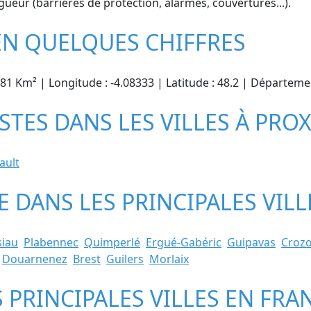
gueur (barrières de protection, alarmes, couvertures...).
 EN QUELQUES CHIFFRES
.81 Km² | Longitude : -4.08333 | Latitude : 48.2 | Départeme
ISTES DANS LES VILLES À PRO
ault
STE DANS LES PRINCIPALES VI
siau
Plabennec
Quimperlé
Ergué-Gabéric
Guipavas
Croz
Douarnenez
Brest
Guilers
Morlaix
S PRINCIPALES VILLES EN FRA