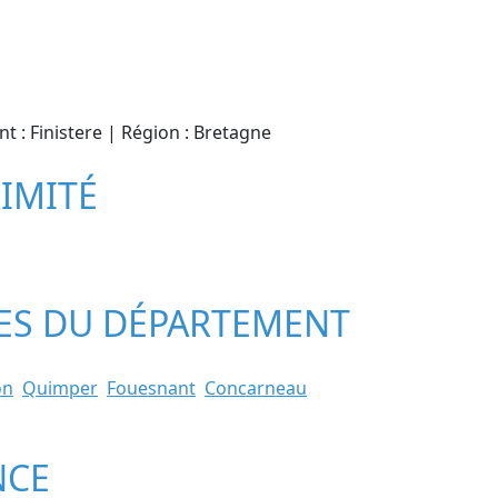
nt : Finistere | Région : Bretagne
XIMITÉ
LLES DU DÉPARTEMENT
on
Quimper
Fouesnant
Concarneau
NCE