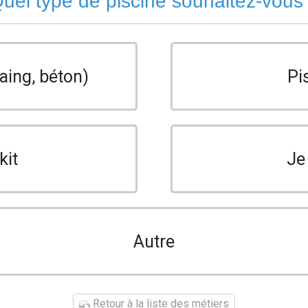
uel type de piscine souhaitez-vous
aing, béton)
Pi
kit
Je
Autre
Retour à la liste des métiers