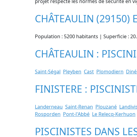
projet respecte les normes de sécurité en vi
CHÂTEAULIN (29150)
Population : 5200 habitants | Superficie : 20
CHÂTEAULIN : PISCIN
Saint-Ségal
Pleyben
Cast
Plomodiern
Diné
FINISTERE : PISCINI
Landerneau
Saint-Renan
Plouzané
Landivi
Rosporden
Pont-l'Abbé
Le Relecq-Kerhuon
PISCINISTES DANS LE