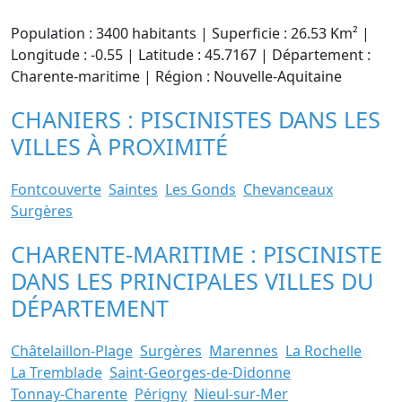
Population : 3400 habitants | Superficie : 26.53 Km² |
Longitude : -0.55 | Latitude : 45.7167 | Département :
Charente-maritime | Région : Nouvelle-Aquitaine
CHANIERS : PISCINISTES DANS LES
VILLES À PROXIMITÉ
Fontcouverte
Saintes
Les Gonds
Chevanceaux
Surgères
CHARENTE-MARITIME : PISCINISTE
DANS LES PRINCIPALES VILLES DU
DÉPARTEMENT
Châtelaillon-Plage
Surgères
Marennes
La Rochelle
La Tremblade
Saint-Georges-de-Didonne
Tonnay-Charente
Périgny
Nieul-sur-Mer