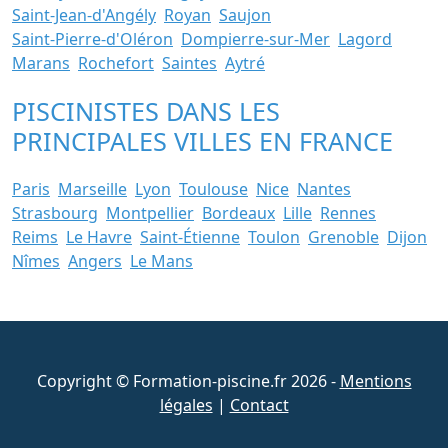
Saint-Jean-d'Angély
Royan
Saujon
Saint-Pierre-d'Oléron
Dompierre-sur-Mer
Lagord
Marans
Rochefort
Saintes
Aytré
PISCINISTES DANS LES
PRINCIPALES VILLES EN FRANCE
Paris
Marseille
Lyon
Toulouse
Nice
Nantes
Strasbourg
Montpellier
Bordeaux
Lille
Rennes
Reims
Le Havre
Saint-Étienne
Toulon
Grenoble
Dijon
Nîmes
Angers
Le Mans
Copyright © Formation-piscine.fr 2026 -
Mentions
légales
|
Contact