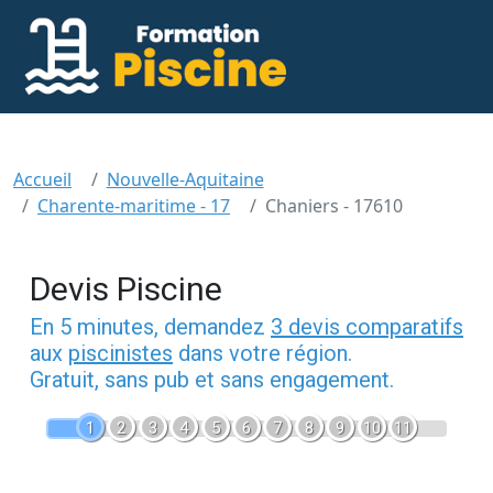
Accueil
Nouvelle-Aquitaine
Charente-maritime - 17
Chaniers - 17610
Devis Piscine
En 5 minutes, demandez
3 devis comparatifs
aux
piscinistes
dans votre région.
Gratuit, sans pub et sans engagement.
1
2
3
4
5
6
7
8
9
10
11