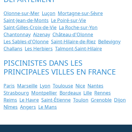
Olonne-sur-Mer
Luçon
Mortagne-sur-Sèvre
Saint-Jean-de-Monts
Le Poiré-sur-Vie
Saint-Gilles-Croix-de-Vie
La Roche-sur-Yon
Chantonnay
Aizenay
Château-d'Olonne
Les Sables-d'Olonne
Saint-Hilaire-de-Riez
Bellevigny
Challans
Les Herbiers
Talmont-Saint-Hilaire
PISCINISTES DANS LES
PRINCIPALES VILLES EN FRANCE
Paris
Marseille
Lyon
Toulouse
Nice
Nantes
Strasbourg
Montpellier
Bordeaux
Lille
Rennes
Reims
Le Havre
Saint-Étienne
Toulon
Grenoble
Dijon
Nîmes
Angers
Le Mans