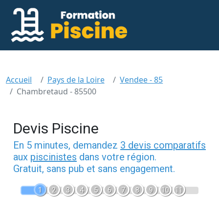
Accueil
Pays de la Loire
Vendee - 85
Chambretaud - 85500
Devis Piscine
En 5 minutes, demandez
3 devis comparatifs
aux
piscinistes
dans votre région.
Gratuit, sans pub et sans engagement.
1
2
3
4
5
6
7
8
9
10
11