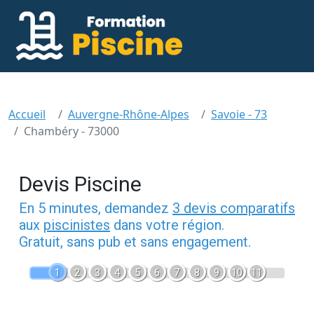
Accueil
Auvergne-Rhône-Alpes
Savoie - 73
Chambéry - 73000
Devis Piscine
En 5 minutes, demandez
3 devis comparatifs
aux
piscinistes
dans votre région.
Gratuit, sans pub et sans engagement.
1
2
3
4
5
6
7
8
9
10
11