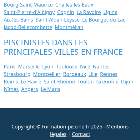
Bourg-Saint-Maurice
Challes-les-Eaux
Saint-Pierre-d'Albigny
Cognin
La Ravoire
Ugine
Aix-les-Bains
Saint-Alban-Leysse
Le Bourget-du-Lac
Jacob-Bellecombette
Montmélian
PISCINISTES DANS LES
PRINCIPALES VILLES EN FRANCE
Paris
Marseille
Lyon
Toulouse
Nice
Nantes
Strasbourg
Montpellier
Bordeaux
Lille
Rennes
Reims
Le Havre
Saint-Étienne
Toulon
Grenoble
Dijon
Nîmes
Angers
Le Mans
Copyright © Formation-piscine.fr 2026 -
Mentions
légales
|
Contact