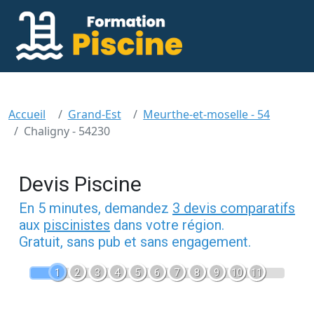
Accueil
Grand-Est
Meurthe-et-moselle - 54
Chaligny - 54230
Devis Piscine
En 5 minutes, demandez
3 devis comparatifs
aux
piscinistes
dans votre région.
Gratuit, sans pub et sans engagement.
1
2
3
4
5
6
7
8
9
10
11