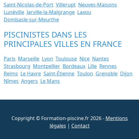
Saint-Nicolas-de-Port
Villerupt
Neuves-Maisons
Lunéville
Jarville-la-Malgrange
Laxou
Dombasle-sur-Meurthe
PISCINISTES DANS LES
PRINCIPALES VILLES EN FRANCE
Paris
Marseille
Lyon
Toulouse
Nice
Nantes
Strasbourg
Montpellier
Bordeaux
Lille
Rennes
Reims
Le Havre
Saint-Étienne
Toulon
Grenoble
Dijon
Nîmes
Angers
Le Mans
Copyright © Formation-piscine.fr 2026 -
Mentions
légales
|
Contact