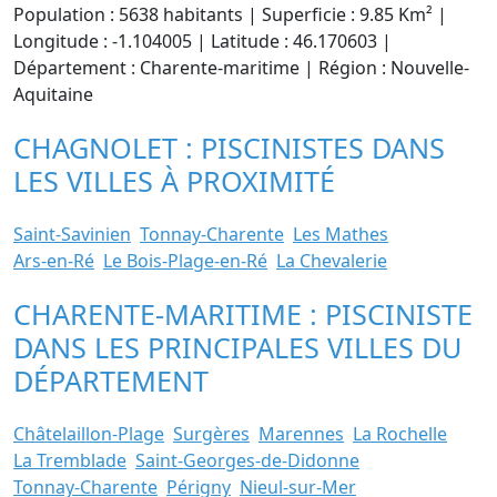
Population : 5638 habitants | Superficie : 9.85 Km² |
Longitude : -1.104005 | Latitude : 46.170603 |
Département : Charente-maritime | Région : Nouvelle-
Aquitaine
CHAGNOLET : PISCINISTES DANS
LES VILLES À PROXIMITÉ
Saint-Savinien
Tonnay-Charente
Les Mathes
Ars-en-Ré
Le Bois-Plage-en-Ré
La Chevalerie
CHARENTE-MARITIME : PISCINISTE
DANS LES PRINCIPALES VILLES DU
DÉPARTEMENT
Châtelaillon-Plage
Surgères
Marennes
La Rochelle
La Tremblade
Saint-Georges-de-Didonne
Tonnay-Charente
Périgny
Nieul-sur-Mer