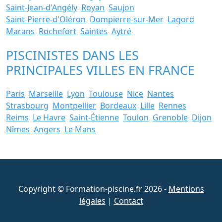
Saint-Jean-d'Angély
Royan
Saujon
Saint-Pierre-d'Oléron
Dompierre-sur-Mer
Lagord
Marans
Rochefort
Saintes
Aytré
PISCINISTES DANS LES
PRINCIPALES VILLES EN FRANCE
Paris
Marseille
Lyon
Toulouse
Nice
Nantes
Strasbourg
Montpellier
Bordeaux
Lille
Rennes
Reims
Le Havre
Saint-Étienne
Toulon
Grenoble
Dijon
Nîmes
Angers
Le Mans
Copyright © Formation-piscine.fr 2026 -
Mentions
légales
|
Contact