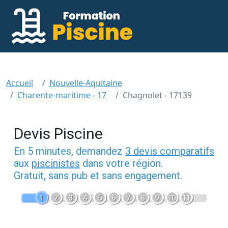
Accueil
Nouvelle-Aquitaine
Charente-maritime - 17
Chagnolet - 17139
Devis Piscine
En 5 minutes, demandez
3 devis comparatifs
aux
piscinistes
dans votre région.
Gratuit, sans pub et sans engagement.
1
2
3
4
5
6
7
8
9
10
11