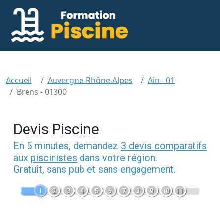
Accueil
Auvergne-Rhône-Alpes
Ain - 01
Brens - 01300
Devis Piscine
En 5 minutes, demandez
3 devis comparatifs
aux
piscinistes
dans votre région.
Gratuit, sans pub et sans engagement.
1
2
3
4
5
6
7
8
9
10
11