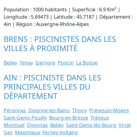
Population : 1000 habitants | Superficie : 6.9 Km² |
Longitude : 5.69473 | Latitude : 45.7187 | Département :
Ain | Région : Auvergne-Rhône-Alpes
BRENS : PISCINISTES DANS LES
VILLES À PROXIMITÉ
Belley
Tenay
Izernore
Poncin
La Boisse
AIN : PISCINISTE DANS LES
PRINCIPALES VILLES DU
DÉPARTEMENT
Péronnas
Divonne-les-Bains
Thoiry
Prévessin-Moëns
Saint-Genis-Pouilly
Bourg-en-Bresse
Trévoux
Montluel
Oyonnax
Belley
Saint-Denis-lès-Bourg
Viriat
Gex
Meximieux
Ferney-Voltaire