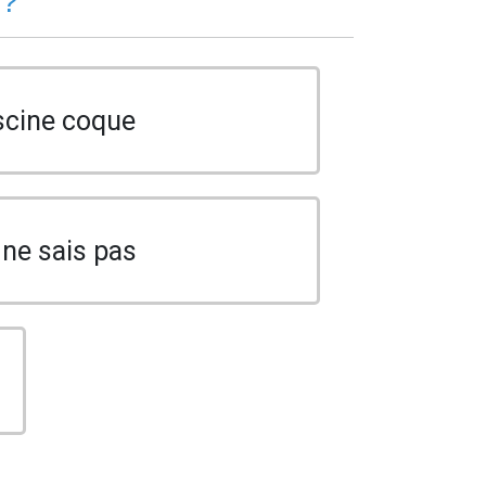
 ?
scine coque
 ne sais pas