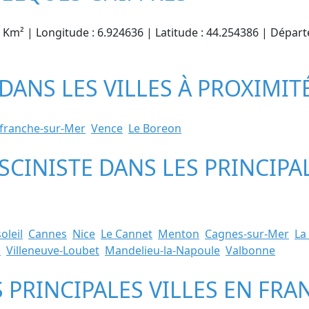
85 Km² | Longitude : 6.924636 | Latitude : 44.254386 | Dépar
 DANS LES VILLES À PROXIMIT
efranche-sur-Mer
Vence
Le Boreon
ISCINISTE DANS LES PRINCIPA
oleil
Cannes
Nice
Le Cannet
Menton
Cagnes-sur-Mer
La 
s
Villeneuve-Loubet
Mandelieu-la-Napoule
Valbonne
S PRINCIPALES VILLES EN FRA