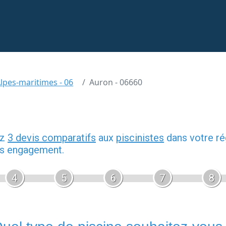
lpes-maritimes - 06
Auron - 06660
ez
3 devis comparatifs
aux
piscinistes
dans votre ré
ans engagement.
4
5
6
7
8