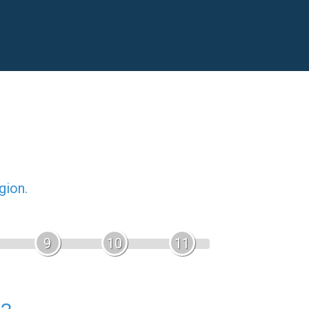
gion.
9
10
11