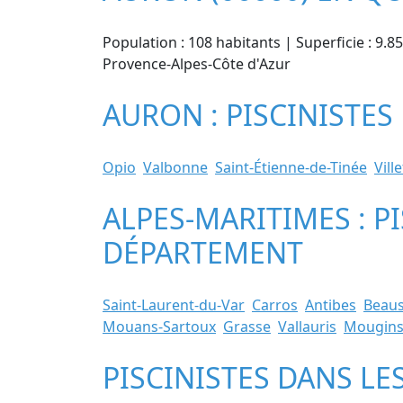
Population : 108 habitants | Superficie : 9.
Provence-Alpes-Côte d'Azur
AURON : PISCINISTES
Opio
Valbonne
Saint-Étienne-de-Tinée
Vill
ALPES-MARITIMES : P
DÉPARTEMENT
Saint-Laurent-du-Var
Carros
Antibes
Beaus
Mouans-Sartoux
Grasse
Vallauris
Mougin
PISCINISTES DANS LE