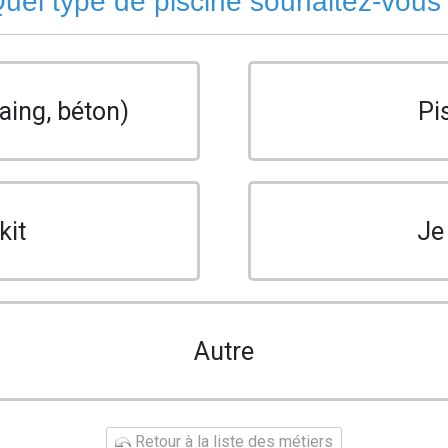
uel type de piscine souhaitez-vous
aing, béton)
Pi
kit
Je
Autre
Retour à la liste des métiers