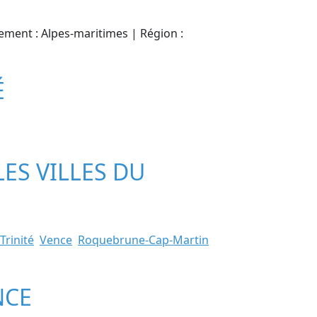
tement : Alpes-maritimes | Région :
É
LES VILLES DU
Trinité
Vence
Roquebrune-Cap-Martin
NCE