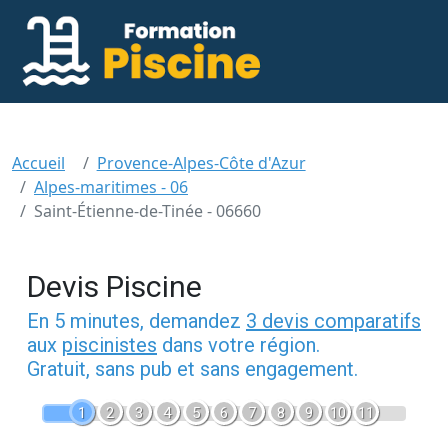
Accueil
Provence-Alpes-Côte d'Azur
Alpes-maritimes - 06
Saint-Étienne-de-Tinée - 06660
Devis Piscine
En 5 minutes, demandez
3 devis comparatifs
aux
piscinistes
dans votre région.
Gratuit, sans pub et sans engagement.
1
2
3
4
5
6
7
8
9
10
11