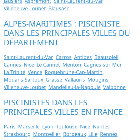
Jausiers
Aspremont
Saint-Laurent-du-Var
Villeneuve-Loubet
Blausasc
ALPES-MARITIMES : PISCINISTE
DANS LES PRINCIPALES VILLES DU
DÉPARTEMENT
Saint-Laurent-du-Var
Carros
Antibes
Beausoleil
Cannes
Nice
Le Cannet
Menton
Cagnes-sur-Mer
La Trinité
Vence
Roquebrune-Cap-Martin
Mouans-Sartoux
Grasse
Vallauris
Mougins
Villeneuve-Loubet
Mandelieu-la-Napoule
Valbonne
PISCINISTES DANS LES
PRINCIPALES VILLES EN FRANCE
Paris
Marseille
Lyon
Toulouse
Nice
Nantes
Strasbourg
Montpellier
Bordeaux
Lille
Rennes