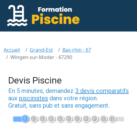
Accueil
Grand-Est
Bas-rhin - 67
Wingen-sur-Moder - 67290
Devis Piscine
En 5 minutes, demandez
3 devis comparatifs
aux
piscinistes
dans votre région.
Gratuit, sans pub et sans engagement.
1
2
3
4
5
6
7
8
9
10
11