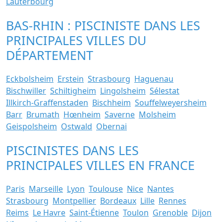
Lauterbourg
BAS-RHIN : PISCINISTE DANS LES
PRINCIPALES VILLES DU
DÉPARTEMENT
Eckbolsheim
Erstein
Strasbourg
Haguenau
Bischwiller
Schiltigheim
Lingolsheim
Sélestat
Illkirch-Graffenstaden
Bischheim
Souffelweyersheim
Barr
Brumath
Hœnheim
Saverne
Molsheim
Geispolsheim
Ostwald
Obernai
PISCINISTES DANS LES
PRINCIPALES VILLES EN FRANCE
Paris
Marseille
Lyon
Toulouse
Nice
Nantes
Strasbourg
Montpellier
Bordeaux
Lille
Rennes
Reims
Le Havre
Saint-Étienne
Toulon
Grenoble
Dijon