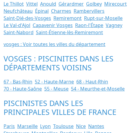
Le Thillot
Vittel
Anould
Gérardmer
Golbey
Mirecourt
Neufchâteau
Épinal
Charmes
Rambervillers
Saint-Dié-des-Vosges
Remiremont
Rupt-sur-Moselle
Le Val-d'Ajol
Capavenir Vosges
Raon-l'Étape
Vagney
Saint-Nabord
Saint-Étienne-lès-Remiremont
vosges : Voir toutes les villes du département
VOSGES : PISCINITES DANS LES
DÉPARTEMENTS VOISINS
67 - Bas-Rhin
52 - Haute-Marne
68 - Haut-Rhin
70 - Haute-Saône
55 - Meuse
54 - Meurthe-et-Moselle
PISCINISTES DANS LES
PRINCIPALES VILLES DE FRANCE
Paris
Marseille
Lyon
Toulouse
Nice
Nantes