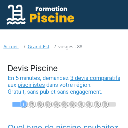
Accueil
Grand-Est
vosges - 88
Devis Piscine
En 5 minutes, demandez
3 devis comparatifs
aux
piscinistes
dans votre région.
Gratuit, sans pub et sans engagement.
1
2
3
4
5
6
7
8
9
10
11
Quel type de piscine souhaitez-