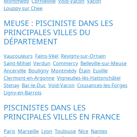
Montmédy
Cornieville
Void-Vacon
Vacon
Louppy sur Chee
MEUSE : PISCINISTE DANS LES
PRINCIPALES VILLES DU
DÉPARTEMENT
Vaucouleurs
Fains-Véel
Revigny-sur-Ornain
Saint-Mihiel
Verdun
Commercy
Belleville-sur-Meuse
Ancerville
Bouligny
Montmédy
Étain
Euville
Clermont-en-Argonne
Vigneulles-lès-Hattonchâtel
Stenay
Bar-le-Duc
Void-Vacon
Cousances-les-Forges
Ligny-en-Barrois
PISCINISTES DANS LES
PRINCIPALES VILLES EN FRANCE
Paris
Marseille
Lyon
Toulouse
Nice
Nantes