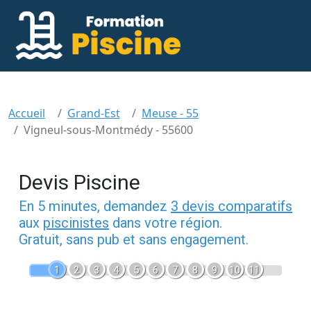
Accueil
Grand-Est
Meuse - 55
Vigneul-sous-Montmédy - 55600
Devis Piscine
En 5 minutes, demandez
3 devis comparatifs
aux
piscinistes
dans votre région.
Gratuit, sans pub et sans engagement.
1
2
3
4
5
6
7
8
9
10
11