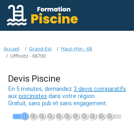
Accueil
Grand-Est
Haut-rhin - 68
Uffholtz - 68700
Devis Piscine
En 5 minutes, demandez
3 devis comparatifs
aux
piscinistes
dans votre région.
Gratuit, sans pub et sans engagement.
1
2
3
4
5
6
7
8
9
10
11