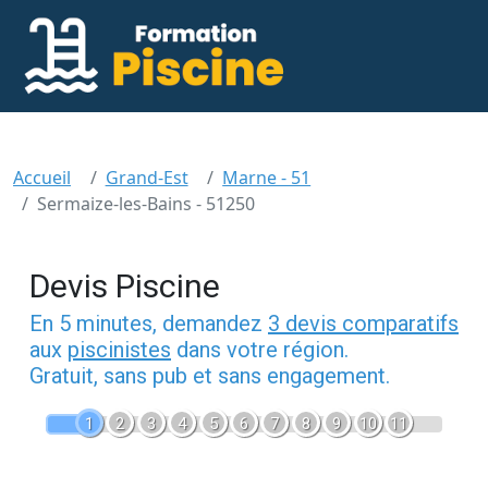
Accueil
Grand-Est
Marne - 51
Sermaize-les-Bains - 51250
Devis Piscine
En 5 minutes, demandez
3 devis comparatifs
aux
piscinistes
dans votre région.
Gratuit, sans pub et sans engagement.
1
2
3
4
5
6
7
8
9
10
11