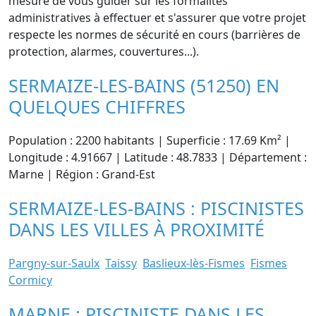
mesure de vous guider sur les formalités
administratives à effectuer et s'assurer que votre projet
respecte les normes de sécurité en cours (barrières de
protection, alarmes, couvertures...).
SERMAIZE-LES-BAINS (51250) EN
QUELQUES CHIFFRES
Population : 2200 habitants | Superficie : 17.69 Km² |
Longitude : 4.91667 | Latitude : 48.7833 | Département :
Marne | Région : Grand-Est
SERMAIZE-LES-BAINS : PISCINISTES
DANS LES VILLES À PROXIMITÉ
Pargny-sur-Saulx
Taissy
Baslieux-lès-Fismes
Fismes
Cormicy
MARNE : PISCINISTE DANS LES