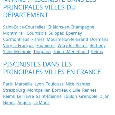
PRINCIPALES VILLES DU
DÉPARTEMENT
Saint-Brice-Courcelles
Châlons-en-Champagne
Montmirail
Courtisols
Suippes
Épernay
Cormontreuil
Fismes
Mourmelon-le-Grand
Dormans
Vitry-le-François
Fagnières
Witry-lès-Reims
Bétheny
Saint-Memmie
Tinqueux
Sainte-Menehould
Reims
PISCINISTES DANS LES
PRINCIPALES VILLES EN FRANCE
Paris
Marseille
Lyon
Toulouse
Nice
Nantes
Strasbourg
Montpellier
Bordeaux
Lille
Rennes
Reims
Le Havre
Saint-Étienne
Toulon
Grenoble
Dijon
Nîmes
Angers
Le Mans