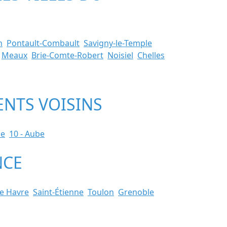
n
Pontault-Combault
Savigny-le-Temple
Meaux
Brie-Comte-Robert
Noisiel
Chelles
ENTS VOISINS
ne
10 - Aube
NCE
e Havre
Saint-Étienne
Toulon
Grenoble