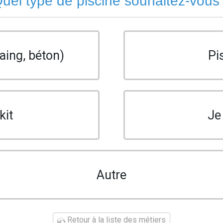
uel type de piscine souhaitez-vous
aing, béton)
Pi
kit
Je
Autre
Retour à la liste des métiers