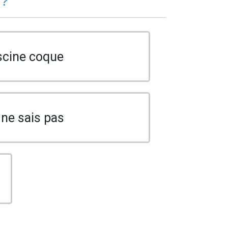
 ?
scine coque
 ne sais pas