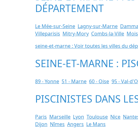
DÉPARTEMENT
Le Mée-sur-Seine
Lagny-sur-Marne
Dammar
Villeparisis
Mitry-Mory
Combs-la-Ville
Mois
seine-et-marne : Voir toutes les villes du d
SEINE-ET-MARNE : PI
89 - Yonne
51 - Marne
60 - Oise
95 - Val-d'O
PISCINISTES DANS LE
Paris
Marseille
Lyon
Toulouse
Nice
Nante
Dijon
Nîmes
Angers
Le Mans