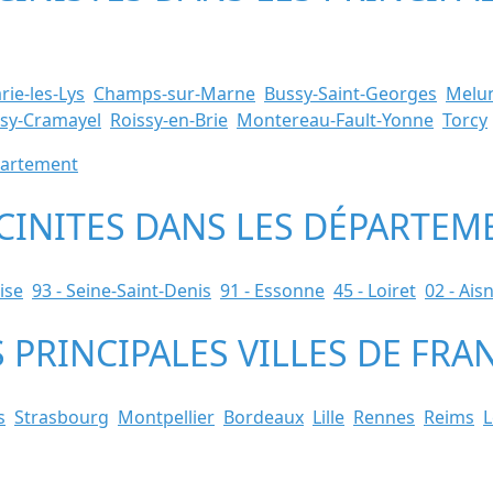
ie-les-Lys
Champs-sur-Marne
Bussy-Saint-Georges
Melu
sy-Cramayel
Roissy-en-Brie
Montereau-Fault-Yonne
Torcy
épartement
SCINITES DANS LES DÉPARTEM
ise
93 - Seine-Saint-Denis
91 - Essonne
45 - Loiret
02 - Ais
S PRINCIPALES VILLES DE FRA
s
Strasbourg
Montpellier
Bordeaux
Lille
Rennes
Reims
L