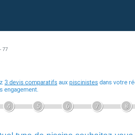
- 77
ez
3 devis comparatifs
aux
piscinistes
dans votre ré
ans engagement.
4
5
6
7
8