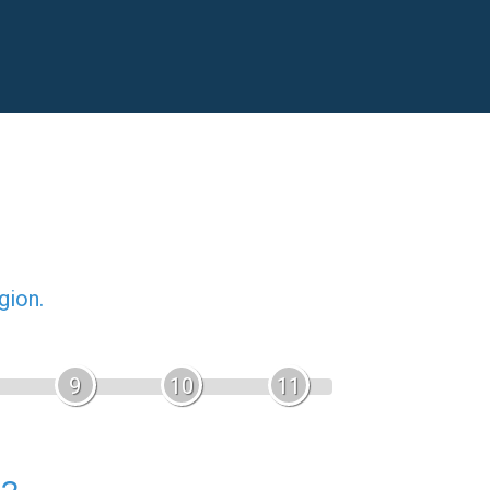
gion.
9
10
11