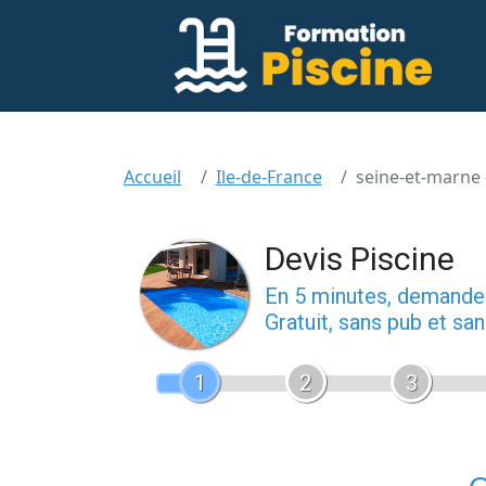
Accueil
Ile-de-France
seine-et-marne 
Devis Piscine
En 5 minutes, demand
Gratuit, sans pub et s
1
2
3