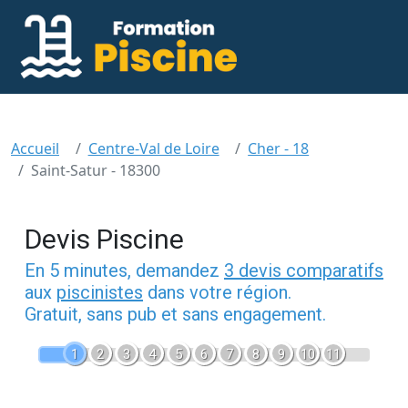
Accueil
Centre-Val de Loire
Cher - 18
Saint-Satur - 18300
Devis Piscine
En 5 minutes, demandez
3 devis comparatifs
aux
piscinistes
dans votre région.
Gratuit, sans pub et sans engagement.
1
2
3
4
5
6
7
8
9
10
11