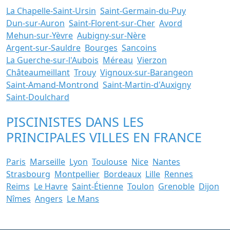
La Chapelle-Saint-Ursin
Saint-Germain-du-Puy
Dun-sur-Auron
Saint-Florent-sur-Cher
Avord
Mehun-sur-Yèvre
Aubigny-sur-Nère
Argent-sur-Sauldre
Bourges
Sancoins
La Guerche-sur-l'Aubois
Méreau
Vierzon
Châteaumeillant
Trouy
Vignoux-sur-Barangeon
Saint-Amand-Montrond
Saint-Martin-d'Auxigny
Saint-Doulchard
PISCINISTES DANS LES
PRINCIPALES VILLES EN FRANCE
Paris
Marseille
Lyon
Toulouse
Nice
Nantes
Strasbourg
Montpellier
Bordeaux
Lille
Rennes
Reims
Le Havre
Saint-Étienne
Toulon
Grenoble
Dijon
Nîmes
Angers
Le Mans