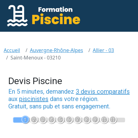
Accueil
Auvergne-Rhône-Alpes
Allier - 03
Saint-Menoux - 03210
Devis Piscine
En 5 minutes, demandez
3 devis comparatifs
aux
piscinistes
dans votre région.
Gratuit, sans pub et sans engagement.
1
2
3
4
5
6
7
8
9
10
11