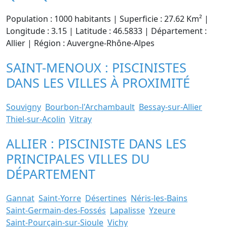
Population : 1000 habitants | Superficie : 27.62 Km² |
Longitude : 3.15 | Latitude : 46.5833 | Département :
Allier | Région : Auvergne-Rhône-Alpes
SAINT-MENOUX : PISCINISTES
DANS LES VILLES À PROXIMITÉ
Souvigny
Bourbon-l'Archambault
Bessay-sur-Allier
Thiel-sur-Acolin
Vitray
ALLIER : PISCINISTE DANS LES
PRINCIPALES VILLES DU
DÉPARTEMENT
Gannat
Saint-Yorre
Désertines
Néris-les-Bains
Saint-Germain-des-Fossés
Lapalisse
Yzeure
Saint-Pourçain-sur-Sioule
Vichy