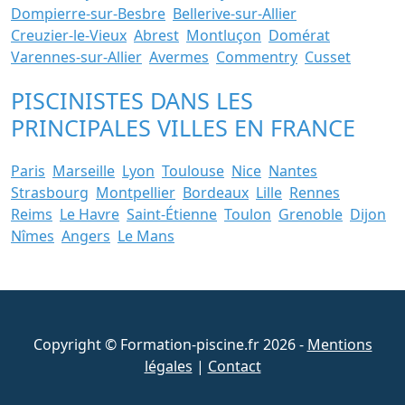
Dompierre-sur-Besbre
Bellerive-sur-Allier
Creuzier-le-Vieux
Abrest
Montluçon
Domérat
Varennes-sur-Allier
Avermes
Commentry
Cusset
PISCINISTES DANS LES
PRINCIPALES VILLES EN FRANCE
Paris
Marseille
Lyon
Toulouse
Nice
Nantes
Strasbourg
Montpellier
Bordeaux
Lille
Rennes
Reims
Le Havre
Saint-Étienne
Toulon
Grenoble
Dijon
Nîmes
Angers
Le Mans
Copyright © Formation-piscine.fr 2026 -
Mentions
légales
|
Contact