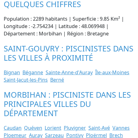
QUELQUES CHIFFRES
Population : 2289 habitants | Superficie : 9.85 Km² |
Longitude : -2.754234 | Latitude : 48.069948 |
Département : Morbihan | Région : Bretagne
SAINT-GOUVRY : PISCINISTES DANS
LES VILLES À PROXIMITÉ
Bignan
Béganne
Sainte-Anne-d'Auray
Île-aux-Moines
Saint-Jacut-les-Pins
Berné
MORBIHAN : PISCINISTE DANS LES
PRINCIPALES VILLES DU
DÉPARTEMENT
Caudan
Quéven
Lorient
Pluvigner
Saint-Avé
Vannes
Ploemeur
Auray
Sarzeau
Pontivy
Ploërmel
Brech