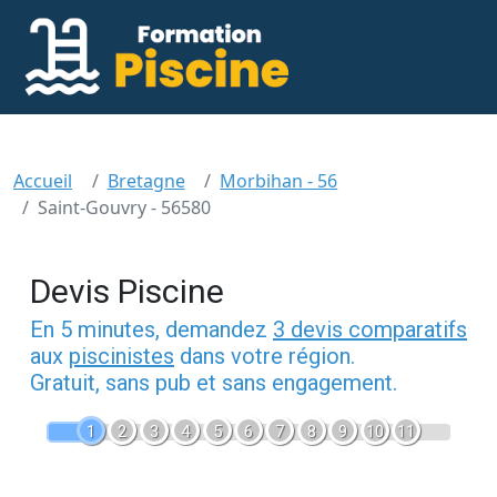
Accueil
Bretagne
Morbihan - 56
Saint-Gouvry - 56580
Devis Piscine
En 5 minutes, demandez
3 devis comparatifs
aux
piscinistes
dans votre région.
Gratuit, sans pub et sans engagement.
1
2
3
4
5
6
7
8
9
10
11