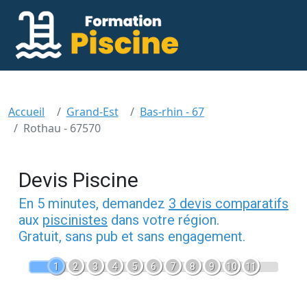
Accueil
Grand-Est
Bas-rhin - 67
Rothau - 67570
Devis Piscine
En 5 minutes, demandez
3 devis comparatifs
aux
piscinistes
dans votre région.
Gratuit, sans pub et sans engagement.
1
2
3
4
5
6
7
8
9
10
11