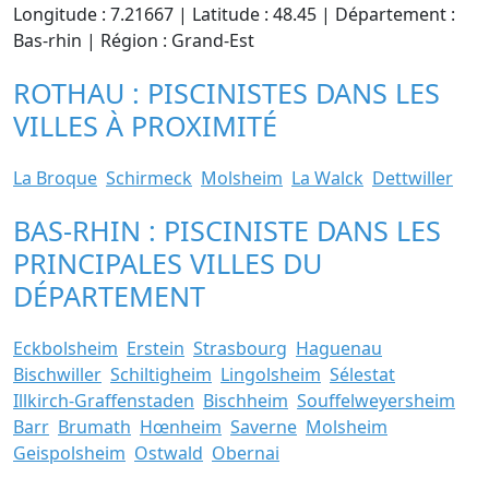
Longitude : 7.21667 | Latitude : 48.45 | Département :
Bas-rhin | Région : Grand-Est
ROTHAU : PISCINISTES DANS LES
VILLES À PROXIMITÉ
La Broque
Schirmeck
Molsheim
La Walck
Dettwiller
BAS-RHIN : PISCINISTE DANS LES
PRINCIPALES VILLES DU
DÉPARTEMENT
Eckbolsheim
Erstein
Strasbourg
Haguenau
Bischwiller
Schiltigheim
Lingolsheim
Sélestat
Illkirch-Graffenstaden
Bischheim
Souffelweyersheim
Barr
Brumath
Hœnheim
Saverne
Molsheim
Geispolsheim
Ostwald
Obernai