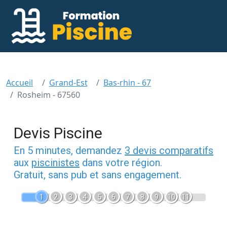
Accueil
Grand-Est
Bas-rhin - 67
Rosheim - 67560
Devis Piscine
En 5 minutes, demandez
3 devis comparatifs
aux
piscinistes
dans votre région.
Gratuit, sans pub et sans engagement.
1
2
3
4
5
6
7
8
9
10
11