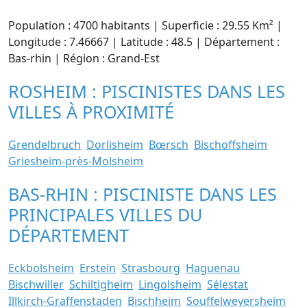
Population : 4700 habitants | Superficie : 29.55 Km² |
Longitude : 7.46667 | Latitude : 48.5 | Département :
Bas-rhin | Région : Grand-Est
ROSHEIM : PISCINISTES DANS LES
VILLES À PROXIMITÉ
Grendelbruch
Dorlisheim
Bœrsch
Bischoffsheim
Griesheim-près-Molsheim
BAS-RHIN : PISCINISTE DANS LES
PRINCIPALES VILLES DU
DÉPARTEMENT
Eckbolsheim
Erstein
Strasbourg
Haguenau
Bischwiller
Schiltigheim
Lingolsheim
Sélestat
Illkirch-Graffenstaden
Bischheim
Souffelweyersheim