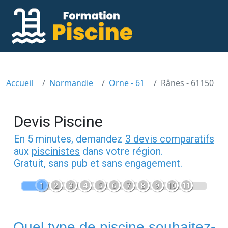
Accueil
Normandie
Orne - 61
Rânes - 61150
Devis Piscine
En 5 minutes, demandez
3 devis comparatifs
aux
piscinistes
dans votre région.
Gratuit, sans pub et sans engagement.
1
2
3
4
5
6
7
8
9
10
11
Quel type de piscine souhaitez-