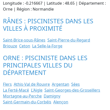
Longitude : -0.216667 | Latitude : 48.65 | Département :
Orne | Région : Normandie
RÂNES : PISCINISTES DANS LES
VILLES À PROXIMITÉ
Saint-Brice-sous-Rânes
Saint-Pierre-du-Regard
Briouze
Ceton
La Selle-la-Forge
ORNE : PISCINISTE DANS LES
PRINCIPALES VILLES DU
DÉPARTEMENT
Flers
Athis-Val de Rouvre
Argentan
Sées
La Ferté-Macé
L'Aigle
Saint-Georges-des-Groseillers
Mortagne-au-Perche
Damigny
Saint-Germain-du-Corbéis
Alençon