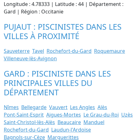
Longitude : 4.78333 | Latitude : 44 | Département :
Gard | Région : Occitanie
PUJAUT : PISCINISTES DANS LES
VILLES À PROXIMITÉ
Sauveterre
Tavel
Rochefort-du-Gard
Roquemaure
Villeneuve-lès-Avignon
GARD : PISCINISTE DANS LES
PRINCIPALES VILLES DU
DÉPARTEMENT
Nîmes
Bellegarde
Vauvert
Les Angles
Alès
Pont-Saint-Esprit
Aigues-Mortes
Le Grau-du-Roi
Uzès
Saint-Christol-lès-Alès
Beaucaire
Manduel
Rochefort-du-Gard
Laudun-l'Ardoise
Bagnols-sur-Cèze
Marguerittes