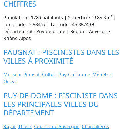
CHIFFRES
Population : 1789 habitants | Superficie : 9.85 Km² |
Longitude : 2.98467 | Latitude : 45.887439 |
Département : Puy-de-dome | Région : Auvergne-
Rhône-Alpes
PAUGNAT : PISCINISTES DANS LES
VILLES À PROXIMITÉ
Messeix
Pionsat
Culhat
Puy-Guillaume
Ménétrol
Orléat
PUY-DE-DOME : PISCINISTE DANS
LES PRINCIPALES VILLES DU
DÉPARTEMENT
Royat
Thiers
Cournon-d'Auvergne
Chamalières