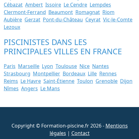
Cébazat
Ambert
Issoire
Le Cendre
Lempdes
Clermont-Ferrand
Beaumont
Romagnat
Riom
Aubière
Gerzat
Pont-du-Château
Ceyrat
Vic-le-Comte
Lezoux
PISCINISTES DANS LES
PRINCIPALES VILLES EN FRANCE
Paris
Marseille
Lyon
Toulouse
Nice
Nantes
Strasbourg
Montpellier
Bordeaux
Lille
Rennes
Reims
Le Havre
Saint-Étienne
Toulon
Grenoble
Dijon
Nîmes
Angers
Le Mans
Copyright © Formation-piscine.fr 2026 -
Mentions
légales
|
Contact