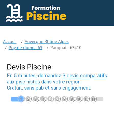
Accueil
Auvergne-Rhône-Alpes
Puy-de-dome - 63
Paugnat - 63410
Devis Piscine
En 5 minutes, demandez
3 devis comparatifs
aux
piscinistes
dans votre région.
Gratuit, sans pub et sans engagement.
1
2
3
4
5
6
7
8
9
10
11