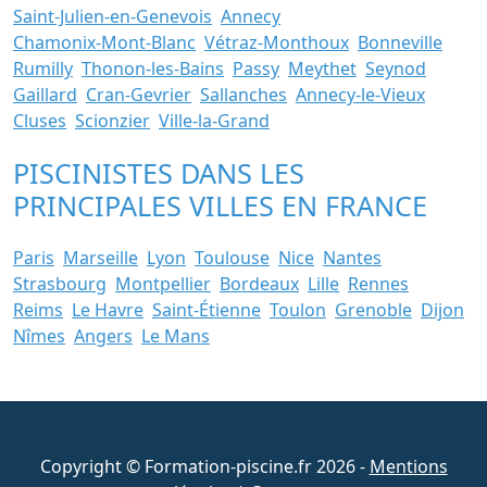
Saint-Julien-en-Genevois
Annecy
Chamonix-Mont-Blanc
Vétraz-Monthoux
Bonneville
Rumilly
Thonon-les-Bains
Passy
Meythet
Seynod
Gaillard
Cran-Gevrier
Sallanches
Annecy-le-Vieux
Cluses
Scionzier
Ville-la-Grand
PISCINISTES DANS LES
PRINCIPALES VILLES EN FRANCE
Paris
Marseille
Lyon
Toulouse
Nice
Nantes
Strasbourg
Montpellier
Bordeaux
Lille
Rennes
Reims
Le Havre
Saint-Étienne
Toulon
Grenoble
Dijon
Nîmes
Angers
Le Mans
Copyright © Formation-piscine.fr 2026 -
Mentions