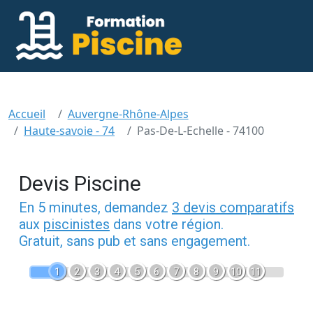
Accueil
Auvergne-Rhône-Alpes
Haute-savoie - 74
Pas-De-L-Echelle - 74100
Devis Piscine
En 5 minutes, demandez
3 devis comparatifs
aux
piscinistes
dans votre région.
Gratuit, sans pub et sans engagement.
1
2
3
4
5
6
7
8
9
10
11