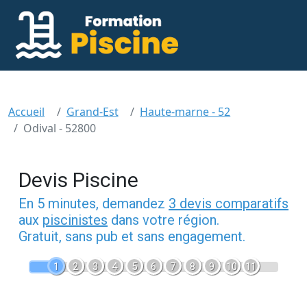
Accueil
Grand-Est
Haute-marne - 52
Odival - 52800
Devis Piscine
En 5 minutes, demandez
3 devis comparatifs
aux
piscinistes
dans votre région.
Gratuit, sans pub et sans engagement.
1
2
3
4
5
6
7
8
9
10
11