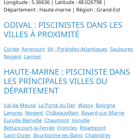
Longitude : 5.36636 | Latitude : 48.026798 |
Département : Haute-marne | Région : Grand-Est
ODIVAL : PISCINISTES DANS LES
VILLES À PROXIMITÉ
Corlee
Avrecourt
64 - Pyrénées-Atlantiques
Saulxures
Nogent
Lannes
HAUTE-MARNE : PISCINISTE DANS
LES PRINCIPALES VILLES DU
DÉPARTEMENT
Val-de-Meuse
La Porte du Der
Wassy
Bologne
Langres
Nogent
Châteauvillain
Bayard-sur-Marne
Eurville-Bienville
Chaumont
Joinville
Bettancourt-la-Ferrée
Froncles
Rolampont
Saint-Dizier
Bourbonne-les-Bains
Chalindrey