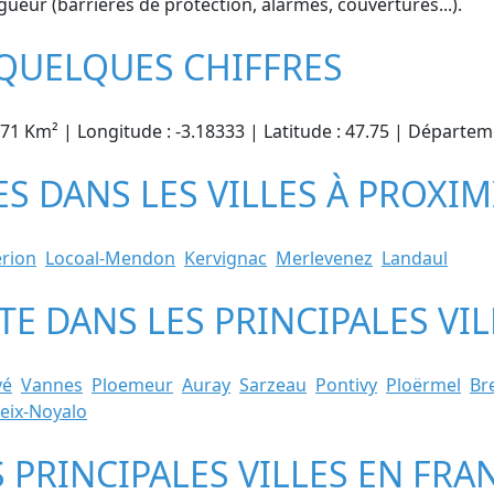
gueur (barrières de protection, alarmes, couvertures...).
 QUELQUES CHIFFRES
5.71 Km² | Longitude : -3.18333 | Latitude : 47.75 | Départe
ES DANS LES VILLES À PROXIM
rion
Locoal-Mendon
Kervignac
Merlevenez
Landaul
TE DANS LES PRINCIPALES V
vé
Vannes
Ploemeur
Auray
Sarzeau
Pontivy
Ploërmel
Br
eix-Noyalo
S PRINCIPALES VILLES EN FRA