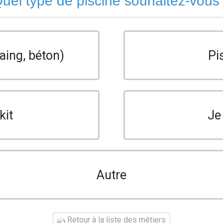
uel type de piscine souhaitez-vous
aing, béton)
Pi
kit
Je
Autre
Retour à la liste des métiers