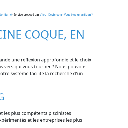
dentialité
- Service proposé par
ViteUnDevis.com
-
Vous êtes un artisan ?
SCINE COQUE, EN
ande une réflexion approfondie et le choix
pas vers qui vous tourner ? Nous pouvons
tre système facilite la recherche d'un
G
et les plus compétents piscinistes
xpérimentés et les entreprises les plus