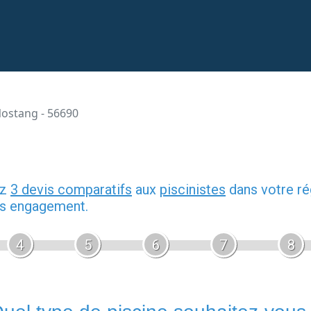
ostang - 56690
ez
3 devis comparatifs
aux
piscinistes
dans votre ré
ans engagement.
4
5
6
7
8