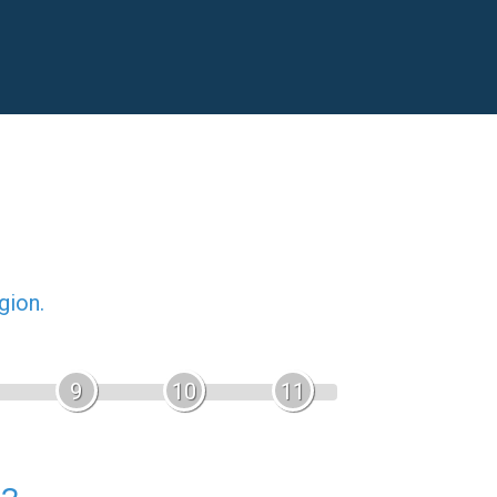
gion.
9
10
11