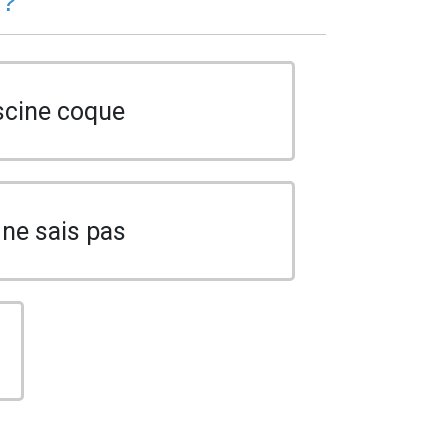
 ?
scine coque
 ne sais pas