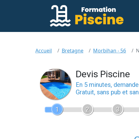
Accueil
Bretagne
Morbihan - 56
N
Devis Piscine
En 5 minutes, demand
Gratuit, sans pub et s
1
2
3