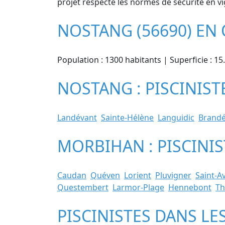
projet respecte les normes de sécurité en vi
NOSTANG (56690) EN
Population : 1300 habitants | Superficie : 1
NOSTANG : PISCINIST
Landévant
Sainte-Hélène
Languidic
Brandé
MORBIHAN : PISCINIS
Caudan
Quéven
Lorient
Pluvigner
Saint-A
Questembert
Larmor-Plage
Hennebont
Th
PISCINISTES DANS LE