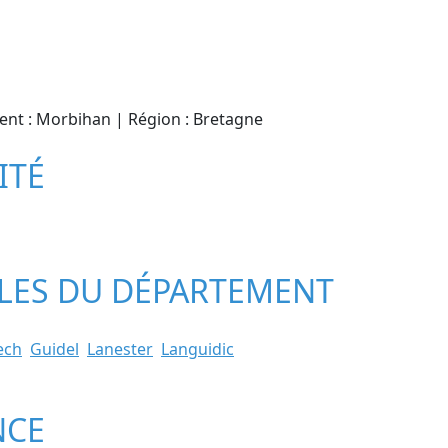
ment : Morbihan | Région : Bretagne
ITÉ
ILLES DU DÉPARTEMENT
ech
Guidel
Lanester
Languidic
NCE