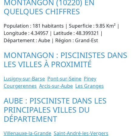
MONTANGON (10220) EN
QUELQUES CHIFFRES
Population : 181 habitants | Superficie : 9.85 Km² |
Longitude : 4.34957 | Latitude : 48.399321 |
Département : Aube | Région : Grand-Est
MONTANGON : PISCINISTES DANS
LES VILLES À PROXIMITÉ
Lusigny-sur-Barse
Pont-sur-Seine
Piney
Courgerennes
Arcis-sur-Aube
Les Granges
AUBE : PISCINISTE DANS LES
PRINCIPALES VILLES DU
DÉPARTEMENT
Villenauxe-la-Grande
Saint-André-les-Vergers