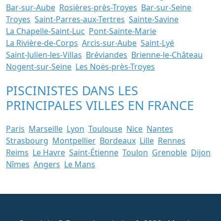
Bar-sur-Aube
Rosières-près-Troyes
Bar-sur-Seine
Troyes
Saint-Parres-aux-Tertres
Sainte-Savine
La Chapelle-Saint-Luc
Pont-Sainte-Marie
La Rivière-de-Corps
Arcis-sur-Aube
Saint-Lyé
Saint-Julien-les-Villas
Bréviandes
Brienne-le-Château
Nogent-sur-Seine
Les Noës-près-Troyes
PISCINISTES DANS LES
PRINCIPALES VILLES EN FRANCE
Paris
Marseille
Lyon
Toulouse
Nice
Nantes
Strasbourg
Montpellier
Bordeaux
Lille
Rennes
Reims
Le Havre
Saint-Étienne
Toulon
Grenoble
Dijon
Nîmes
Angers
Le Mans