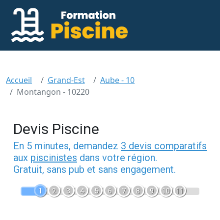
Accueil
Grand-Est
Aube - 10
Montangon - 10220
Devis Piscine
En 5 minutes, demandez
3 devis comparatifs
aux
piscinistes
dans votre région.
Gratuit, sans pub et sans engagement.
1
2
3
4
5
6
7
8
9
10
11