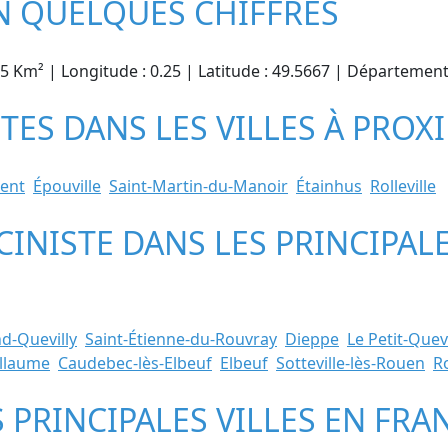
EN QUELQUES CHIFFRES
.35 Km² | Longitude : 0.25 | Latitude : 49.5667 | Départeme
STES DANS LES VILLES À PROX
dent
Épouville
Saint-Martin-du-Manoir
Étainhus
Rolleville
CINISTE DANS LES PRINCIPAL
d-Quevilly
Saint-Étienne-du-Rouvray
Dieppe
Le Petit-Quevi
illaume
Caudebec-lès-Elbeuf
Elbeuf
Sotteville-lès-Rouen
R
S PRINCIPALES VILLES EN FRA