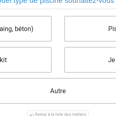
uel type de piscine souhaitez-vous
aing, béton)
Pi
kit
Je
Autre
Retour à la liste des métiers