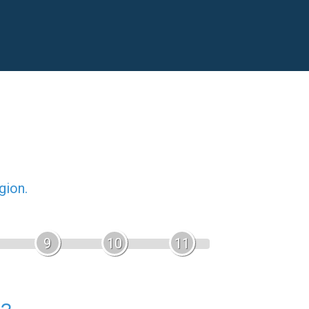
gion.
9
10
11