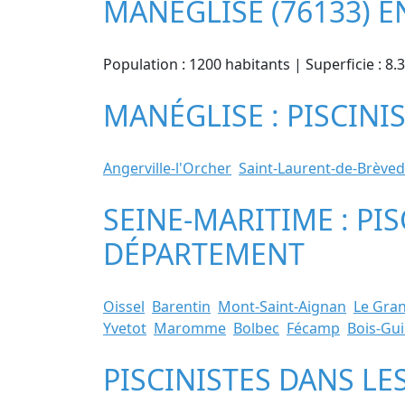
MANÉGLISE (76133) 
Population : 1200 habitants | Superficie : 8
MANÉGLISE : PISCINI
Angerville-l'Orcher
Saint-Laurent-de-Brève
SEINE-MARITIME : PIS
DÉPARTEMENT
Oissel
Barentin
Mont-Saint-Aignan
Le Gran
Yvetot
Maromme
Bolbec
Fécamp
Bois-Gu
PISCINISTES DANS LE