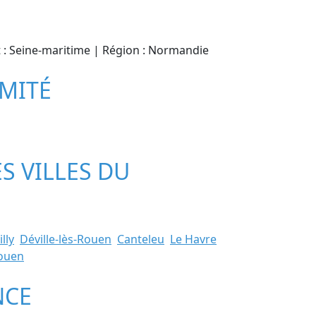
nt : Seine-maritime | Région : Normandie
IMITÉ
ES VILLES DU
lly
Déville-lès-Rouen
Canteleu
Le Havre
ouen
NCE