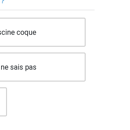
 ?
scine coque
 ne sais pas