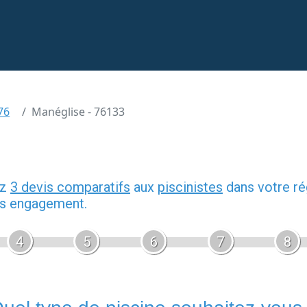
76
Manéglise - 76133
ez
3 devis comparatifs
aux
piscinistes
dans votre ré
ans engagement.
4
5
6
7
8