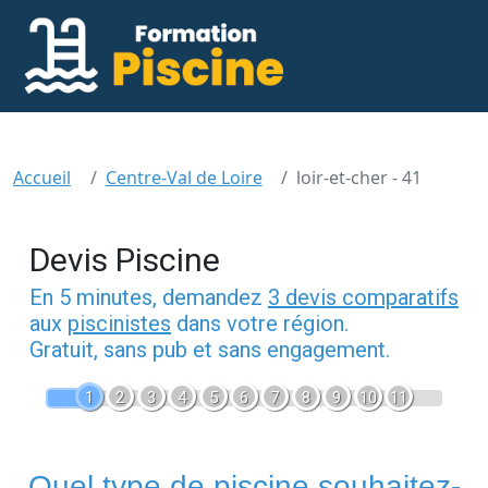
Accueil
Centre-Val de Loire
loir-et-cher - 41
Devis Piscine
En 5 minutes, demandez
3 devis comparatifs
aux
piscinistes
dans votre région.
Gratuit, sans pub et sans engagement.
1
2
3
4
5
6
7
8
9
10
11
Quel type de piscine souhaitez-