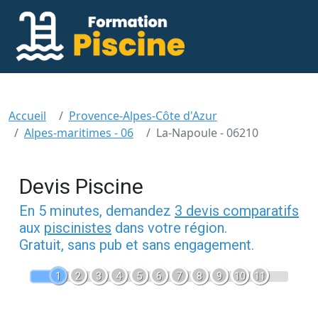
Accueil
Provence-Alpes-Côte d'Azur
Alpes-maritimes - 06
La-Napoule - 06210
Devis Piscine
En 5 minutes, demandez
3 devis comparatifs
aux
piscinistes
dans votre région.
Gratuit, sans pub et sans engagement.
1
2
3
4
5
6
7
8
9
10
11