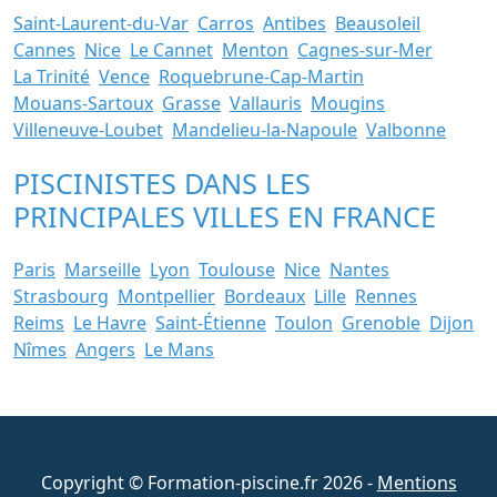
Saint-Laurent-du-Var
Carros
Antibes
Beausoleil
Cannes
Nice
Le Cannet
Menton
Cagnes-sur-Mer
La Trinité
Vence
Roquebrune-Cap-Martin
Mouans-Sartoux
Grasse
Vallauris
Mougins
Villeneuve-Loubet
Mandelieu-la-Napoule
Valbonne
PISCINISTES DANS LES
PRINCIPALES VILLES EN FRANCE
Paris
Marseille
Lyon
Toulouse
Nice
Nantes
Strasbourg
Montpellier
Bordeaux
Lille
Rennes
Reims
Le Havre
Saint-Étienne
Toulon
Grenoble
Dijon
Nîmes
Angers
Le Mans
Copyright © Formation-piscine.fr 2026 -
Mentions