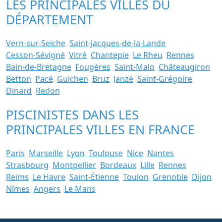
LES PRINCIPALES VILLES DU
DÉPARTEMENT
Vern-sur-Seiche
Saint-Jacques-de-la-Lande
Cesson-Sévigné
Vitré
Chantepie
Le Rheu
Rennes
Bain-de-Bretagne
Fougères
Saint-Malo
Châteaugiron
Betton
Pacé
Guichen
Bruz
Janzé
Saint-Grégoire
Dinard
Redon
PISCINISTES DANS LES
PRINCIPALES VILLES EN FRANCE
Paris
Marseille
Lyon
Toulouse
Nice
Nantes
Strasbourg
Montpellier
Bordeaux
Lille
Rennes
Reims
Le Havre
Saint-Étienne
Toulon
Grenoble
Dijon
Nîmes
Angers
Le Mans