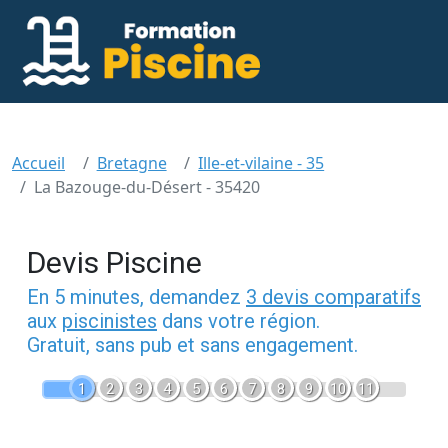
Accueil
Bretagne
Ille-et-vilaine - 35
La Bazouge-du-Désert - 35420
Devis Piscine
En 5 minutes, demandez
3 devis comparatifs
aux
piscinistes
dans votre région.
Gratuit, sans pub et sans engagement.
1
2
3
4
5
6
7
8
9
10
11