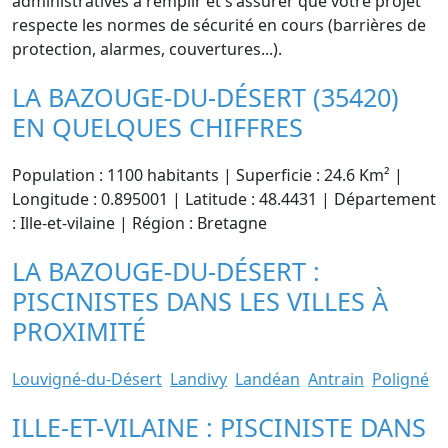
administratives à remplir et s'assurer que votre projet
respecte les normes de sécurité en cours (barrières de
protection, alarmes, couvertures...).
LA BAZOUGE-DU-DÉSERT (35420)
EN QUELQUES CHIFFRES
Population : 1100 habitants | Superficie : 24.6 Km² |
Longitude : 0.895001 | Latitude : 48.4431 | Département
: Ille-et-vilaine | Région : Bretagne
LA BAZOUGE-DU-DÉSERT :
PISCINISTES DANS LES VILLES À
PROXIMITÉ
Louvigné-du-Désert
Landivy
Landéan
Antrain
Poligné
ILLE-ET-VILAINE : PISCINISTE DANS