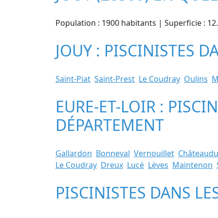
Population : 1900 habitants | Superficie : 12
JOUY : PISCINISTES D
Saint-Piat
Saint-Prest
Le Coudray
Oulins
M
EURE-ET-LOIR : PISCI
DÉPARTEMENT
Gallardon
Bonneval
Vernouillet
Châteaud
Le Coudray
Dreux
Lucé
Lèves
Maintenon
PISCINISTES DANS LE