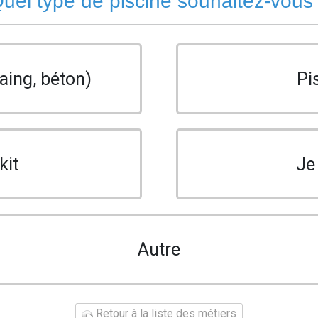
uel type de piscine souhaitez-vous
aing, béton)
Pi
kit
Je
Autre
Retour à la liste des métiers