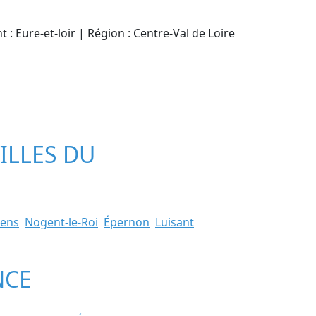
 : Eure-et-loir | Région : Centre-Val de Loire
VILLES DU
éens
Nogent-le-Roi
Épernon
Luisant
NCE