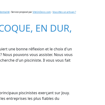
dentialité
- Service proposé par
ViteUnDevis.com
-
Vous êtes un artisan ?
E COQUE, EN DUR,
iert une bonne réflexion et le choix d'un
r ? Nous pouvons vous assister. Nous vous
cherche d'un pisciniste. Il vous vous fait
 principaux piscinistes exerçant sur Jouy.
es entreprises les plus fiables du