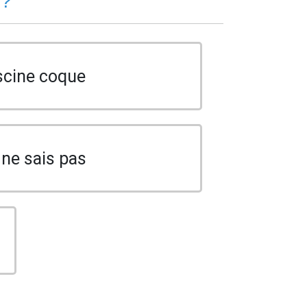
 ?
scine coque
 ne sais pas