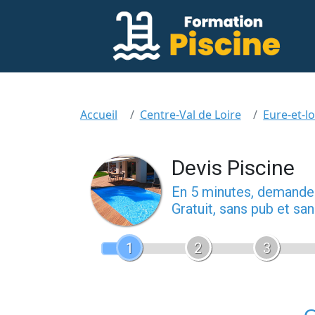
Accueil
Centre-Val de Loire
Eure-et-lo
Devis Piscine
En 5 minutes, demand
Gratuit, sans pub et s
1
2
3