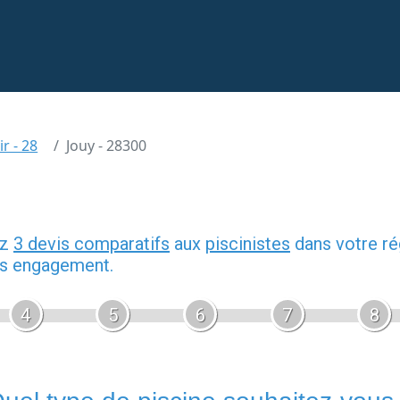
ir - 28
Jouy - 28300
ez
3 devis comparatifs
aux
piscinistes
dans votre ré
ans engagement.
4
5
6
7
8