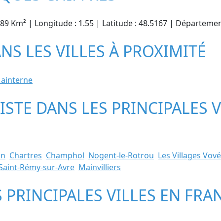
.89 Km² | Longitude : 1.55 | Latitude : 48.5167 | Département
ANS LES VILLES À PROXIMITÉ
ainterne
NISTE DANS LES PRINCIPALES 
un
Chartres
Champhol
Nogent-le-Rotrou
Les Villages Vov
Saint-Rémy-sur-Avre
Mainvilliers
S PRINCIPALES VILLES EN FRA