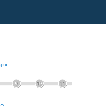
gion.
9
10
11