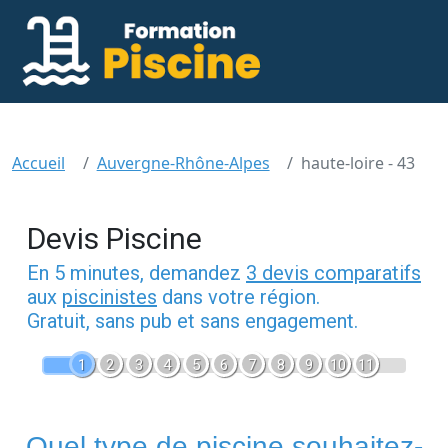
Accueil
Auvergne-Rhône-Alpes
haute-loire - 43
Devis Piscine
En 5 minutes, demandez
3 devis comparatifs
aux
piscinistes
dans votre région.
Gratuit, sans pub et sans engagement.
1
2
3
4
5
6
7
8
9
10
11
Quel type de piscine souhaitez-