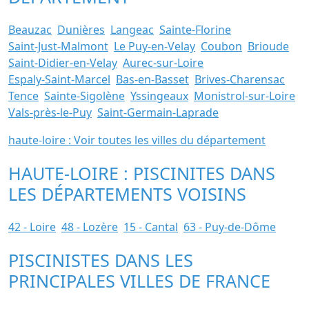
Beauzac
Dunières
Langeac
Sainte-Florine
Saint-Just-Malmont
Le Puy-en-Velay
Coubon
Brioude
Saint-Didier-en-Velay
Aurec-sur-Loire
Espaly-Saint-Marcel
Bas-en-Basset
Brives-Charensac
Tence
Sainte-Sigolène
Yssingeaux
Monistrol-sur-Loire
Vals-près-le-Puy
Saint-Germain-Laprade
haute-loire : Voir toutes les villes du département
HAUTE-LOIRE : PISCINITES DANS
LES DÉPARTEMENTS VOISINS
42 - Loire
48 - Lozère
15 - Cantal
63 - Puy-de-Dôme
PISCINISTES DANS LES
PRINCIPALES VILLES DE FRANCE