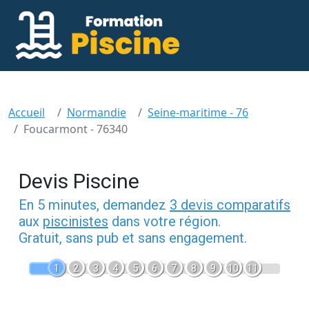
Accueil
Normandie
Seine-maritime - 76
Foucarmont - 76340
Devis Piscine
En 5 minutes, demandez
3 devis comparatifs
aux
piscinistes
dans votre région.
Gratuit, sans pub et sans engagement.
1
2
3
4
5
6
7
8
9
10
11