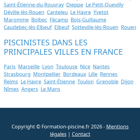
Saint-Étienne-du-Rouvray
Dieppe
Le Petit-Quevilly
Déville-lès-Rouen
Canteleu
Le Havre
Yvetot
Maromme
Bolbec
Fécamp
Bois-Guillaume
Caudebec-lès-Elbeuf
Elbeuf
Sotteville-lès-Rouen
Rouen
PISCINISTES DANS LES
PRINCIPALES VILLES EN FRANCE
Paris
Marseille
Lyon
Toulouse
Nice
Nantes
Strasbourg
Montpellier
Bordeaux
Lille
Rennes
Reims
Le Havre
Saint-Étienne
Toulon
Grenoble
Dijon
Nîmes
Angers
Le Mans
Copyright © Formation-piscine.fr 2026 -
Mentions
légales
|
Contact