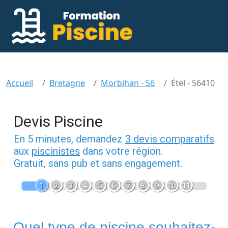
Accueil
Bretagne
Morbihan - 56
Étel - 56410
Devis Piscine
En 5 minutes, demandez
3 devis comparatifs
aux
piscinistes
dans votre région.
Gratuit, sans pub et sans engagement.
1
2
3
4
5
6
7
8
9
10
11
Quel type de piscine souhaitez-