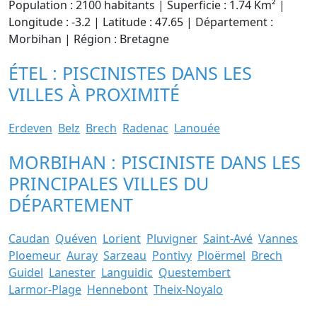
Population : 2100 habitants | Superficie : 1.74 Km² |
Longitude : -3.2 | Latitude : 47.65 | Département :
Morbihan | Région : Bretagne
ÉTEL : PISCINISTES DANS LES
VILLES À PROXIMITÉ
Erdeven
Belz
Brech
Radenac
Lanouée
MORBIHAN : PISCINISTE DANS LES
PRINCIPALES VILLES DU
DÉPARTEMENT
Caudan
Quéven
Lorient
Pluvigner
Saint-Avé
Vannes
Ploemeur
Auray
Sarzeau
Pontivy
Ploërmel
Brech
Guidel
Lanester
Languidic
Questembert
Larmor-Plage
Hennebont
Theix-Noyalo