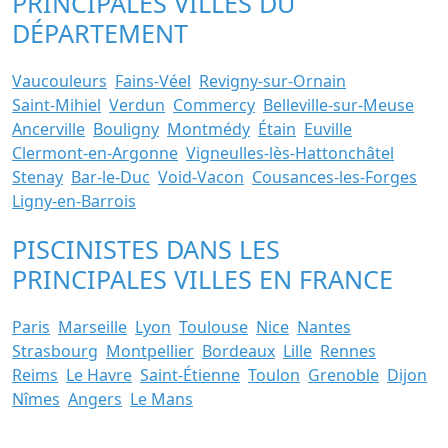
PRINCIPALES VILLES DU
DÉPARTEMENT
Vaucouleurs
Fains-Véel
Revigny-sur-Ornain
Saint-Mihiel
Verdun
Commercy
Belleville-sur-Meuse
Ancerville
Bouligny
Montmédy
Étain
Euville
Clermont-en-Argonne
Vigneulles-lès-Hattonchâtel
Stenay
Bar-le-Duc
Void-Vacon
Cousances-les-Forges
Ligny-en-Barrois
PISCINISTES DANS LES
PRINCIPALES VILLES EN FRANCE
Paris
Marseille
Lyon
Toulouse
Nice
Nantes
Strasbourg
Montpellier
Bordeaux
Lille
Rennes
Reims
Le Havre
Saint-Étienne
Toulon
Grenoble
Dijon
Nîmes
Angers
Le Mans