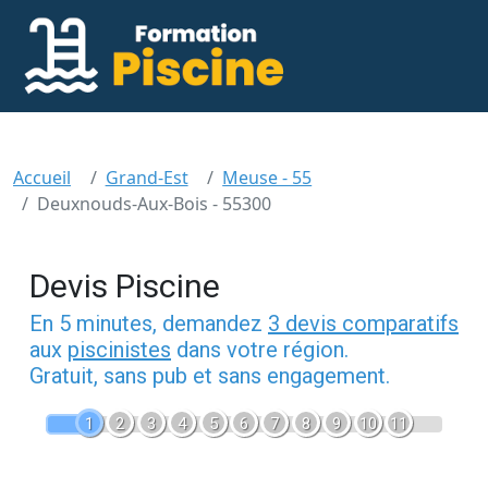
Accueil
Grand-Est
Meuse - 55
Deuxnouds-Aux-Bois - 55300
Devis Piscine
En 5 minutes, demandez
3 devis comparatifs
aux
piscinistes
dans votre région.
Gratuit, sans pub et sans engagement.
1
2
3
4
5
6
7
8
9
10
11