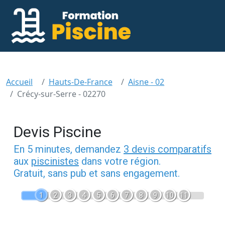
Accueil
Hauts-De-France
Aisne - 02
Crécy-sur-Serre - 02270
Devis Piscine
En 5 minutes, demandez
3 devis comparatifs
aux
piscinistes
dans votre région.
Gratuit, sans pub et sans engagement.
1
2
3
4
5
6
7
8
9
10
11