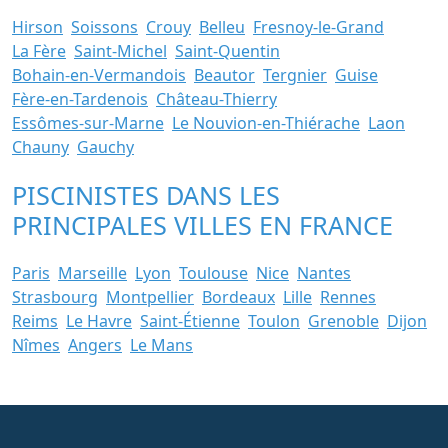
Hirson
Soissons
Crouy
Belleu
Fresnoy-le-Grand
La Fère
Saint-Michel
Saint-Quentin
Bohain-en-Vermandois
Beautor
Tergnier
Guise
Fère-en-Tardenois
Château-Thierry
Essômes-sur-Marne
Le Nouvion-en-Thiérache
Laon
Chauny
Gauchy
PISCINISTES DANS LES
PRINCIPALES VILLES EN FRANCE
Paris
Marseille
Lyon
Toulouse
Nice
Nantes
Strasbourg
Montpellier
Bordeaux
Lille
Rennes
Reims
Le Havre
Saint-Étienne
Toulon
Grenoble
Dijon
Nîmes
Angers
Le Mans