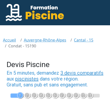
Accueil
Auvergne-Rhône-Alpes
Cantal - 15
Condat - 15190
Devis Piscine
En 5 minutes, demandez
3 devis comparatifs
aux
piscinistes
dans votre région.
Gratuit, sans pub et sans engagement.
1
2
3
4
5
6
7
8
9
10
11