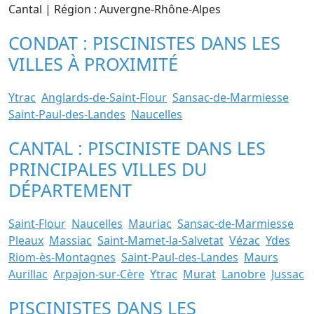
Cantal | Région : Auvergne-Rhône-Alpes
CONDAT : PISCINISTES DANS LES
VILLES À PROXIMITÉ
Ytrac
Anglards-de-Saint-Flour
Sansac-de-Marmiesse
Saint-Paul-des-Landes
Naucelles
CANTAL : PISCINISTE DANS LES
PRINCIPALES VILLES DU
DÉPARTEMENT
Saint-Flour
Naucelles
Mauriac
Sansac-de-Marmiesse
Pleaux
Massiac
Saint-Mamet-la-Salvetat
Vézac
Ydes
Riom-ès-Montagnes
Saint-Paul-des-Landes
Maurs
Aurillac
Arpajon-sur-Cère
Ytrac
Murat
Lanobre
Jussac
PISCINISTES DANS LES