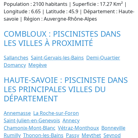
Population : 2100 habitants | Superficie : 17.27 Km² |
Longitude : 6.65 | Latitude : 45.9 | Département : Haute-
savoie | Région : Auvergne-Rhône-Alpes
COMBLOUX : PISCINISTES DANS
LES VILLES À PROXIMITÉ
Sallanches
Saint-Gervais-les-Bains
Demi-Quartier
Domancy
Megève
HAUTE-SAVOIE : PISCINISTE DANS
LES PRINCIPALES VILLES DU
DÉPARTEMENT
Annemasse
La Roche-sur-Foron
Saint-Julien-en-Genevois
Annecy
Chamonix-Mont-Blanc
Vétraz-Monthoux
Bonneville
Rumilly
Thonon-les-Bains
Passy
Meythet
Seynod