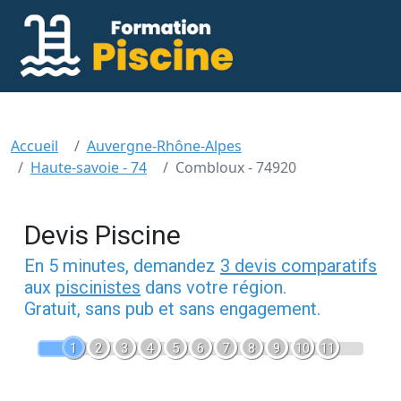
Accueil
Auvergne-Rhône-Alpes
Haute-savoie - 74
Combloux - 74920
Devis Piscine
En 5 minutes, demandez
3 devis comparatifs
aux
piscinistes
dans votre région.
Gratuit, sans pub et sans engagement.
1
2
3
4
5
6
7
8
9
10
11