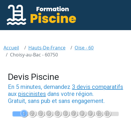
Accueil
Hauts-De-France
Oise - 60
Choisy-au-Bac - 60750
Devis Piscine
En 5 minutes, demandez
3 devis comparatifs
aux
piscinistes
dans votre région.
Gratuit, sans pub et sans engagement.
1
2
3
4
5
6
7
8
9
10
11