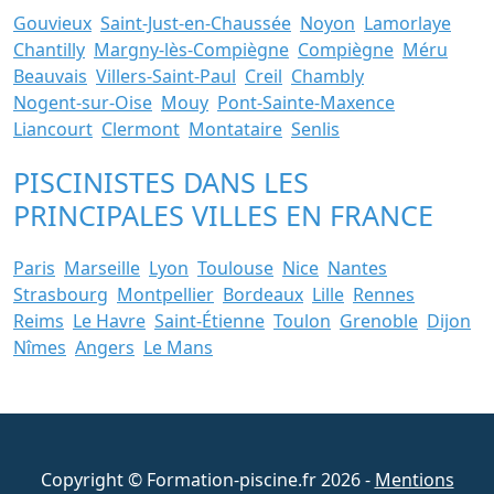
Gouvieux
Saint-Just-en-Chaussée
Noyon
Lamorlaye
Chantilly
Margny-lès-Compiègne
Compiègne
Méru
Beauvais
Villers-Saint-Paul
Creil
Chambly
Nogent-sur-Oise
Mouy
Pont-Sainte-Maxence
Liancourt
Clermont
Montataire
Senlis
PISCINISTES DANS LES
PRINCIPALES VILLES EN FRANCE
Paris
Marseille
Lyon
Toulouse
Nice
Nantes
Strasbourg
Montpellier
Bordeaux
Lille
Rennes
Reims
Le Havre
Saint-Étienne
Toulon
Grenoble
Dijon
Nîmes
Angers
Le Mans
Copyright © Formation-piscine.fr 2026 -
Mentions