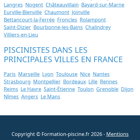
Langres
Nogent
Châteauvillain
Bayard-sur-Marne
Eurville-Bienville
Chaumont
Joinville
Bettancourt-la-Ferrée
Froncles
Rolampont
Saint-Dizier
Bourbonne-les-Bains
Chalindrey
Villiers-en-Lieu
PISCINISTES DANS LES
PRINCIPALES VILLES EN FRANCE
Paris
Marseille
Lyon
Toulouse
Nice
Nantes
Strasbourg
Montpellier
Bordeaux
Lille
Rennes
Reims
Le Havre
Saint-Étienne
Toulon
Grenoble
Dijon
Nîmes
Angers
Le Mans
Copyright © Formation-piscine.fr 2026 -
Mentions