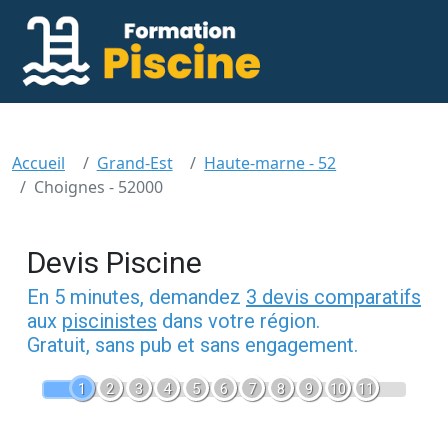
Accueil
Grand-Est
Haute-marne - 52
Choignes - 52000
Devis Piscine
En 5 minutes, demandez
3 devis comparatifs
aux
piscinistes
dans votre région.
Gratuit, sans pub et sans engagement.
1
2
3
4
5
6
7
8
9
10
11