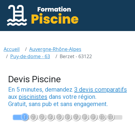
Accueil
Auvergne-Rhône-Alpes
Puy-de-dome - 63
Berzet - 63122
Devis Piscine
En 5 minutes, demandez
3 devis comparatifs
aux
piscinistes
dans votre région.
Gratuit, sans pub et sans engagement.
1
2
3
4
5
6
7
8
9
10
11