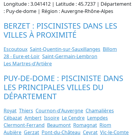
Longitude : 3.041412 | Latitude : 45.7237 | Département
: Puy-de-dome | Région : Auvergne-Rhône-Alpes
BERZET : PISCINISTES DANS LES
VILLES À PROXIMITÉ
Escoutoux
Saint-Quentin-sur-Sauxillanges
Billom
28 - Eure-et-Loir
Saint-Germain-Lembron
Les Martres-d'Artière
PUY-DE-DOME : PISCINISTE DANS
LES PRINCIPALES VILLES DU
DÉPARTEMENT
Royat
Thiers
Cournon-d'Auvergne
Chamalières
Cébazat
Ambert
Issoire
Le Cendre
Lempdes
Clermont-Ferrand
Beaumont
Romagnat
Riom
Aubière
Gerzat
Pont-du-Château
Ceyrat
Vic-le-Comte